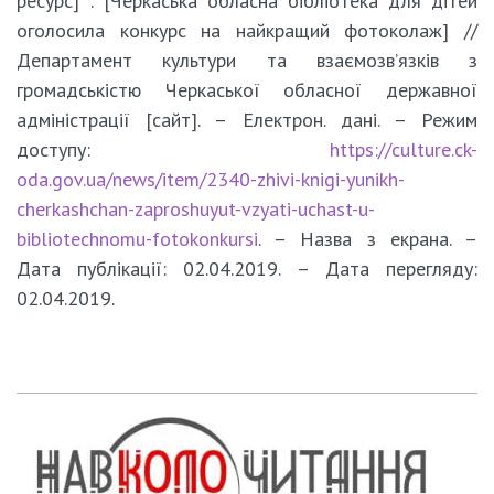
ресурс] : [Черкаська обласна бібліотека для дітей
оголосила конкурс на найкращий фотоколаж] //
Департамент культури та взаємозв’язків з
громадськістю Черкаської обласної державної
адміністрації [сайт]. – Електрон. дані. – Режим
доступу:
https://culture.ck-
oda.gov.ua/news/item/2340-zhivi-knigi-yunikh-
cherkashchan-zaproshuyut-vzyati-uchast-u-
bibliotechnomu-fotokonkursi
. – Назва з екрана. –
Дата публікації: 02.04.2019. – Дата перегляду:
02.04.2019.