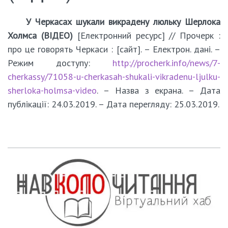
У
Черкасах шукали викрадену люльку Шерлока
Холмса (ВІДЕО)
[Електронний ресурс] // Прочерк :
про це говорять Черкаси : [сайт]. – Електрон. дані. –
Режим доступу:
http://procherk.info/news/7-
cherkassy/71058-u-cherkasah-shukali-vikradenu-ljulku-
sherloka-holmsa-video
. – Назва з екрана. – Дата
публікації: 24.03.2019. – Дата перегляду: 25.03.2019.