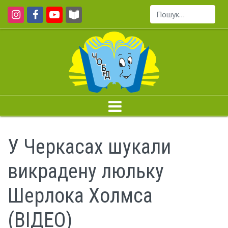
Пошук...
У Черкасах шукали
викрадену люльку
Шерлока Холмса
(ВІДЕО)