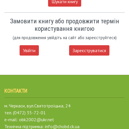
Шукати книгу
Замовити книгу або продовжити термін
користування книгою
(для продовження увійдіть на сайт або зареєструйтеся)
Увійти
Зареєструватися
КОНТАКТИ
м. Черкаси, вул.Святотроїцька, 24
тел. (0472) 35-72-01
e-mail: obk2002@ukr.net
Технічна підтримка: info@chobd.ck.ua