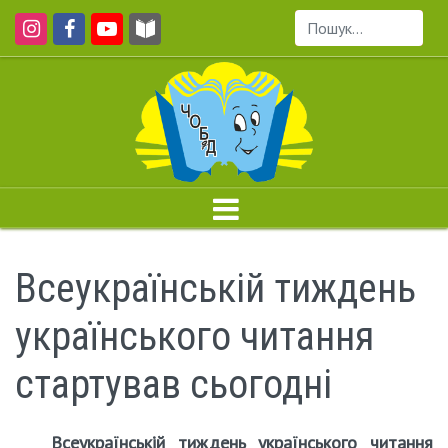
Пошук...
Всеукраїнській тиждень
українського читання
стартував сьогодні
Всеукраїнській тиждень українського читання