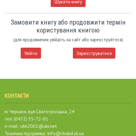
Шукати книгу
Замовити книгу або продовжити термін
користування книгою
(для продовження увійдіть на сайт або зареєструйтеся)
Увійти
Зареєструватися
КОНТАКТИ
м. Черкаси, вул.Святотроїцька, 24
тел. (0472) 35-72-01
e-mail: obk2002@ukr.net
Технічна підтримка: info@chobd.ck.ua