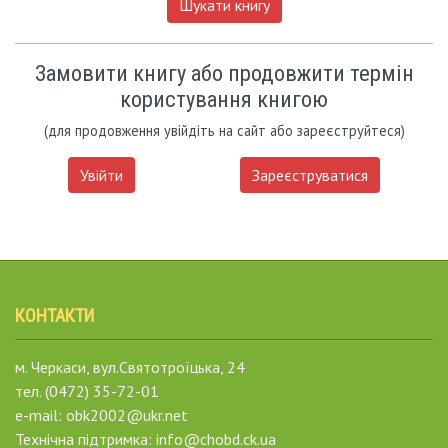
Шукати книгу
Замовити книгу або продовжити термін
користування книгою
(для продовження увійдіть на сайт або зареєструйтеся)
Увійти
Зареєструватися
КОНТАКТИ
м. Черкаси, вул.Святотроїцька, 24
тел. (0472) 35-72-01
e-mail: obk2002@ukr.net
Технічна підтримка: info@chobd.ck.ua