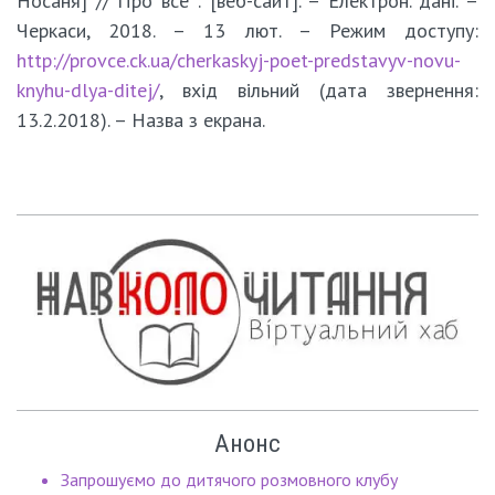
Носаня] // Про все : [веб-сайт]. – Електрон. дані. –
Черкаси, 2018. – 13 лют. – Режим доступу:
http://provce.ck.ua/cherkaskyj-poet-predstavyv-novu-
knyhu-dlya-ditej/
, вхід вільний (дата звернення:
13.2.2018). – Назва з екрана.
Анонс
Запрошуємо до дитячого розмовного клубу