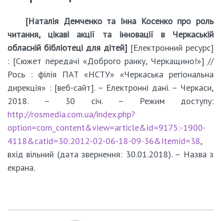
[Наталія Демченко та Інна Косенко про роль
читання, цікаві акції та інновації в Черкаській
обласній бібліотеці для дітей]
[Електронний ресурс]
: [Сюжет передачі «Доброго ранку, Черкащино!»] //
Рось : філія ПАТ «НСТУ» «Черкаська регіональна
дирекція» : [веб-сайт]. – Електронні дані. – Черкаси,
2018. – 30 cіч. – Режим доступу:
http://rosmedia.com.ua/index.php?
option=com_content&view=article&id=9175:-1900-
4118&catid=30:2012-02-06-18-09-36&Itemid=38
,
вхід вільний (дата звернення: 30.01.2018). – Назва з
екрана.