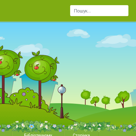
Пошук...
Бібліотечному
Сторінка