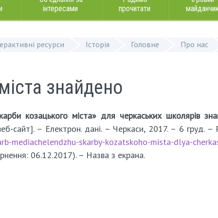
и
інтересами
прочитати
майданчи
терактивні ресурси
Історія
Головне
Про нас
міста знайдено
карби козацького міста» для черкаських школярів зн
еб-сайт]. – Електрон. дані. – Черкаси, 2017. – 6 груд. –
karb-mediachelendzhu-skarby-kozatskoho-mista-dlya-cherka
ернення: 06.12.2017). – Назва з екрана.