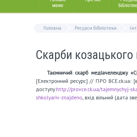
меню
бібліотек
Головна
Ресурси бібліотеки
Ін
Скарби козацького 
Таємничий скарб медіачеленджу «С
[Електронний ресурс] // ПРО ВСЕ.ck.ua: [в
доступу:
http://provce.ck.ua/tajemnychyj-s
shkolyariv-znajdeno
, вхід вільний (дата зв