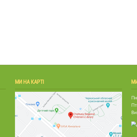
МИ НА КАРТІ
М
Пн.
Пт
Ви