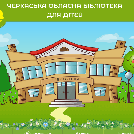
ЧЕРКАСЬКА ОБЛАСНА БІБЛІОТЕКА
ДЛЯ ДІТЕЙ
и
Об'єднання за
Радимо
Ігровий