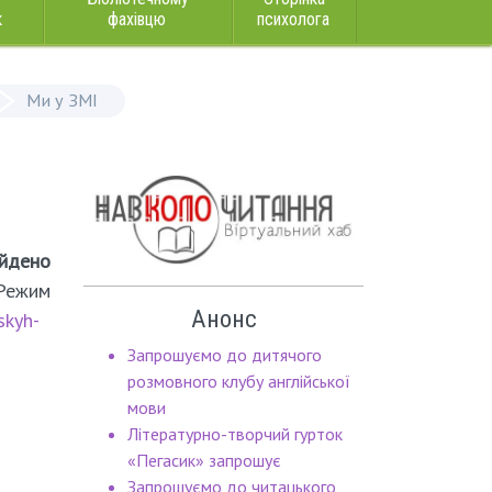
к
фахівцю
психолога
Ми у ЗМІ
айдено
 Режим
Анонс
skyh-
Запрошуємо до дитячого
розмовного клубу англійської
мови
Літературно-творчий гурток
«Пегасик» запрошує
Запрошуємо до читацького