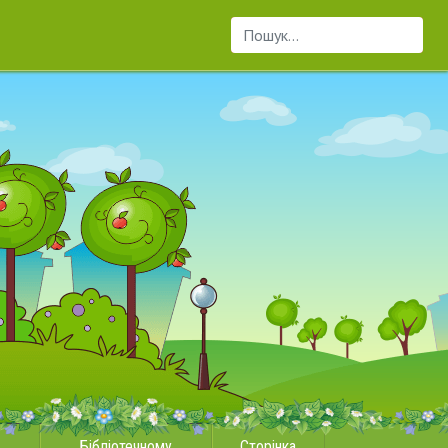
Пошук...
Бібліотечному
Сторінка