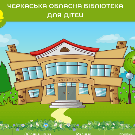
ЧЕРКАСЬКА ОБЛАСНА БІБЛІОТЕКА
ДЛЯ ДІТЕЙ
и
Об'єднання за
Радимо
Ігровий