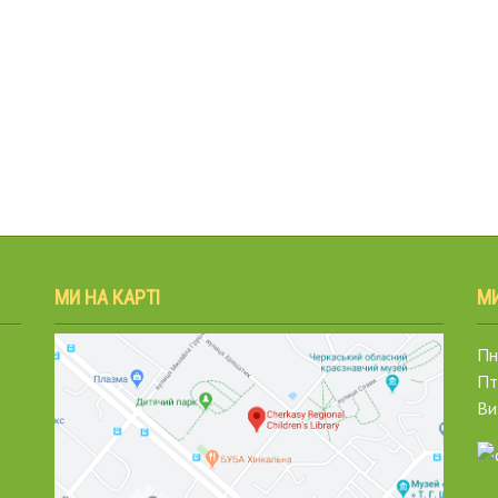
МИ НА КАРТІ
М
Пн.
Пт
Ви