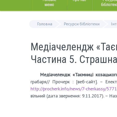
меню
бібліотек
Головна
Ресурси бібліотеки
Ін
Медіачелендж «Таєм
Частина 5. Страшна
Медіачелендж «Таємниці козацьког
грабаря// Прочерк : [веб-сайт]. – Елек
http://procherk.info/news/7-cherkassy/577
вільний (дата звернення: 9.11.2017). – Наз