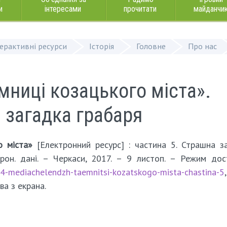
и
інтересами
прочитати
майданчи
терактивні ресурси
Історія
Головне
Про нас
ниці козацького міста».
 загадка грабаря
о міста»
[Електронний ресурс] : частина 5. Страшна з
трон. дані. – Черкаси, 2017. – 9 листоп. – Режим дос
14-mediachelendzh-taemnitsi-kozatskogo-mista-chastina-5
ва з екрана.