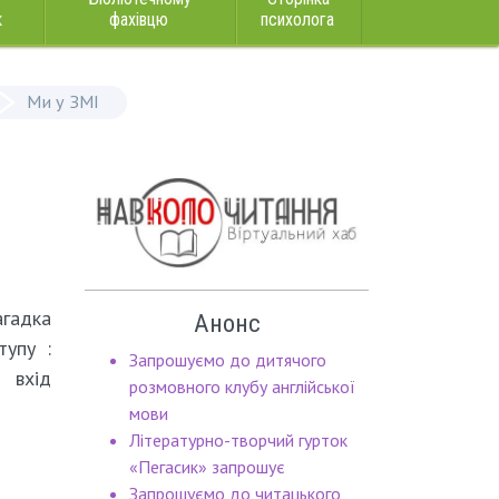
к
фахівцю
психолога
Ми у ЗМІ
агадка
Анонс
тупу :
Запрошуємо до дитячого
, вхід
розмовного клубу англійської
мови
Літературно-творчий гурток
«Пегасик» запрошує
Запрошуємо до читацького