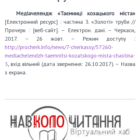
Медіачелендж «Таємниці козацького міста»
[Електронний ресурс] : частина 3. «Золоті» труби //
Прочерк : [веб-сайт]. – Електрон. дані. – Черкаси,
2017. – 26 жовт. – Режим доступу :
http://procherk.info/news/7-cherkassy/57260-
mediachelendzh-taemnitsi-kozatskogo-mista-chastina-
3
, вхід вільний (дата звернення: 26.10.2017). – Назва
з екрана.