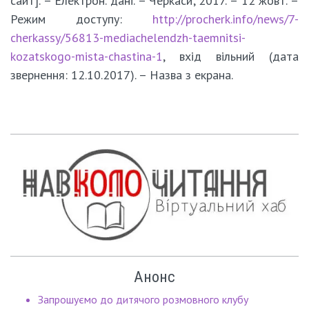
сайт]. – Електрон. дані. – Черкаси, 2017. – 12 жовт. –
Режим доступу:
http://procherk.info/news/7-
cherkassy/56813-mediachelendzh-taemnitsi-
kozatskogo-mista-chastina-1
, вхід вільний (дата
звернення: 12.10.2017). – Назва з екрана.
Анонс
Запрошуємо до дитячого розмовного клубу