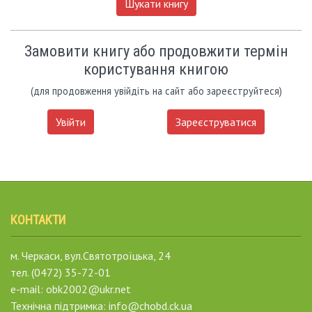
Шукати книгу
Замовити книгу або продовжити термін
користування книгою
(для продовження увійдіть на сайт або зареєструйтеся)
Увійти
Зареєструватися
КОНТАКТИ
м. Черкаси, вул.Святотроїцька, 24
тел. (0472) 35-72-01
e-mail: obk2002@ukr.net
Технічна підтримка: info@chobd.ck.ua