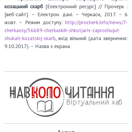
козацький скарб
[Електронний ресурс] // Прочерк :
[веб-сайт]. – Електрон. дані. – Черкаси, 2017. – 6
жовт. – Режим доступу:
http://procherk.info/news/7-
cherkassy/56689-cherkaskih-shkoljariv-zaproshujut-
shukati-kozatskij-skarb
, вхід вільний (дата звернення:
9.10.2017). – Назва з екрана.