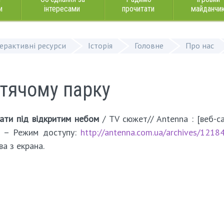
и
інтересами
прочитати
майданчи
терактивні ресурси
Історія
Головне
Про нас
итячому парку
ати під відкритим небом
/ TV сюжет// Аntenna : [веб-са
07. – Режим доступу:
http://antenna.com.ua/archives/1218
ва з екрана.