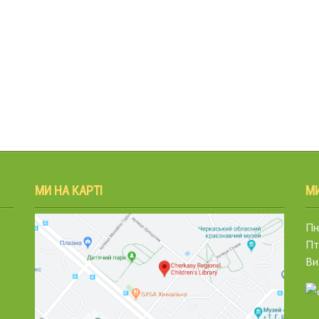
МИ НА КАРТІ
М
Пн.
Пт
Ви