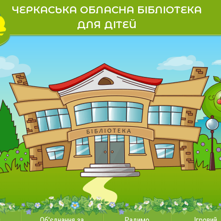
ЧЕРКАСЬКА ОБЛАСНА БІБЛІОТЕКА
ДЛЯ ДІТЕЙ
и
Об'єднання за
Радимо
Ігровий