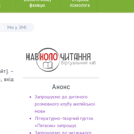
к
фахівцю
психолога
Ми у ЗМІ
йт]. –
4
, вхід
Анонс
Запрошуємо до дитячого
розмовного клубу англійської
мови
Літературно-творчий гурток
«Пегасик» запрошує
Запрошуємо до читацького