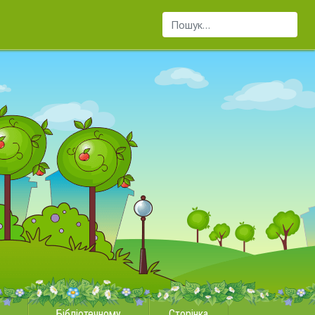
Пошук...
Бібліотечному
Сторінка