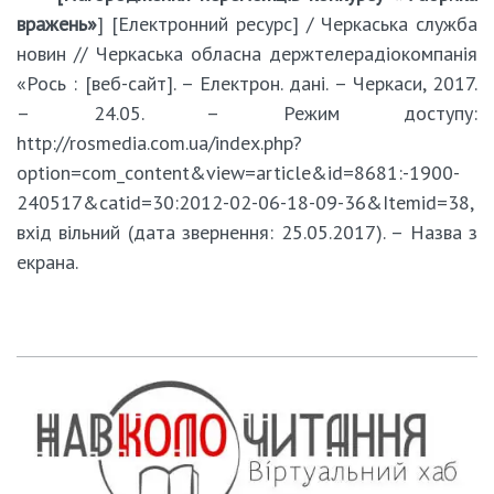
вражень»
] [Електронний ресурс] / Черкаська служба
новин // Черкаська обласна держтелерадіокомпанія
«Рось : [веб-сайт]. – Електрон. дані. – Черкаси, 2017.
– 24.05. – Режим доступу:
http://rosmedia.com.ua/index.php?
option=com_content&view=article&id=8681:-1900-
240517&catid=30:2012-02-06-18-09-36&Itemid=38,
вхід вільний (дата звернення: 25.05.2017). – Назва з
екрана.