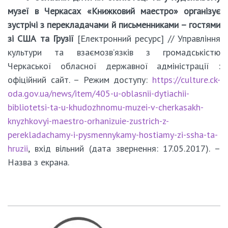
музеї в Черкасах «Книжковий маестро» організує
зустрічі з перекладачами й письменниками – гостями
зі США та Грузії
[Електронний ресурс] // Управління
культури та взаємозв’язків з громадськістю
Черкаської обласної державної адміністрації :
офіційний сайт. – Режим доступу:
https://culture.ck-
oda.gov.ua/news/item/405-u-oblasnii-dytiachii-
bibliotetsi-ta-u-khudozhnomu-muzei-v-cherkasakh-
knyzhkovyi-maestro-orhanizuie-zustrich-z-
perekladachamy-i-pysmennykamy-hostiamy-zi-ssha-ta-
hruzii
, вхід вільний (дата звернення: 17.05.2017). –
Назва з екрана.