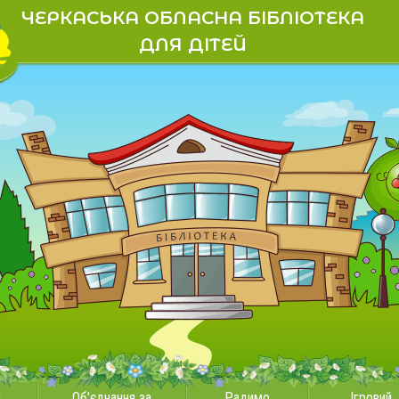
ЧЕРКАСЬКА ОБЛАСНА БІБЛІОТЕКА
ДЛЯ ДІТЕЙ
и
Об'єднання за
Радимо
Ігровий