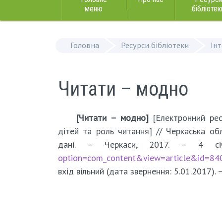
меню
бібліотек
Головна
Ресурси бібліотеки
Ін
Читати – модно
[Читати – модно]
[Електронний рес
дітей та роль читання] // Черкаська об
дані. – Черкаси, 2017. – 4 с
option=com_content&view=article&id=84
вхід вільний (дата звернення: 5.01.2017). 