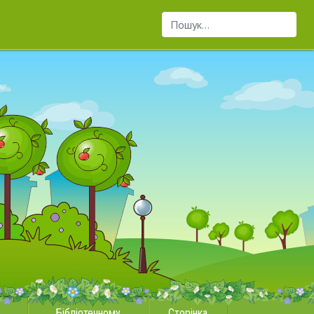
Пошук...
Бібліотечному
Сторінка