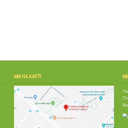
МИ НА КАРТІ
М
Пн.
Пт
Ви