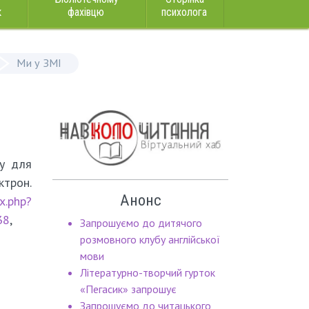
к
фахівцю
психолога
Ми у ЗМІ
ку для
ктрон.
Анонс
x.php?
38
,
Запрошуємо до дитячого
розмовного клубу англійської
мови
Літературно-творчий гурток
«Пегасик» запрошує
Запрошуємо до читацького