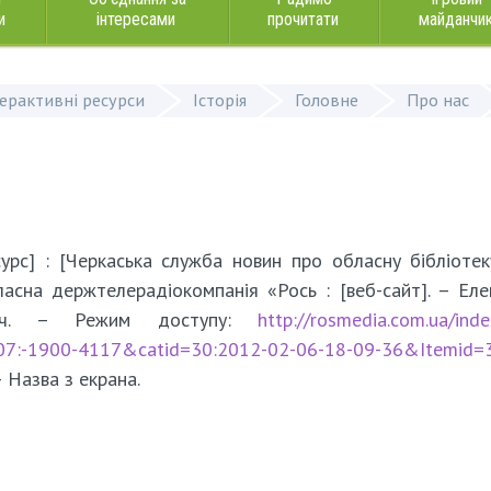
и
інтересами
прочитати
майданчи
терактивні ресурси
Історія
Головне
Про нас
урс] : [Черкаська служба новин про обласну бібліоте
ласна держтелерадіокомпанія «Рось : [веб-сайт]. – Еле
іч. – Режим доступу:
http://rosmedia.com.ua/inde
07:-1900-4117&catid=30:2012-02-06-18-09-36&Itemid=
– Назва з екрана.