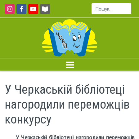
Пошук...
У Черкаській бібліотеці
нагородили переможців
конкурсу
У Черкаській бібліотеці нагородили переможців