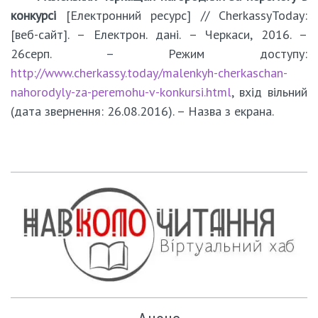
конкурсі
[Електронний ресурс] // CherkassyToday:
[веб-сайт]. – Електрон. дані. – Черкаси, 2016. –
26серп. – Режим доступу:
http://www.cherkassy.today/malenkyh-cherkaschan-
nahorodyly-za-peremohu-v-konkursi.html
, вхід вільний
(дата звернення: 26.08.2016). – Назва з екрана.