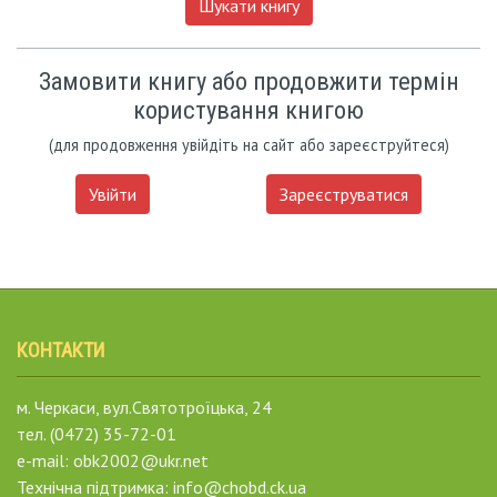
Шукати книгу
Замовити книгу або продовжити термін
користування книгою
(для продовження увійдіть на сайт або зареєструйтеся)
Увійти
Зареєструватися
КОНТАКТИ
м. Черкаси, вул.Святотроїцька, 24
тел. (0472) 35-72-01
e-mail: obk2002@ukr.net
Технічна підтримка: info@chobd.ck.ua