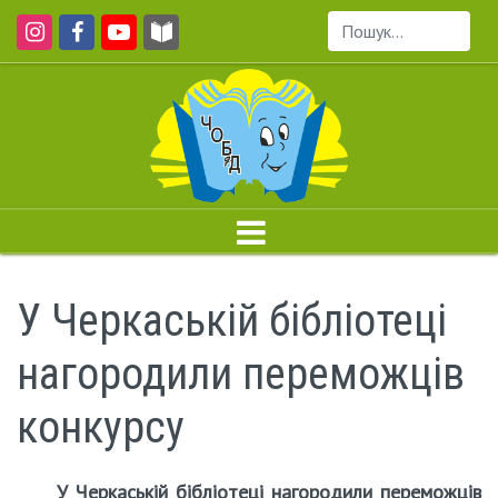
Пошук...
У Черкаській бібліотеці
нагородили переможців
конкурсу
У Черкаській бібліотеці нагородили переможців