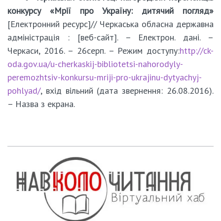
конкурсу «Мрії про Україну: дитячий погляд»
[Електронний ресурс]// Черкаська обласна державна
адміністрація : [веб-сайт]. – Електрон. дані. –
Черкаси, 2016. – 26серп. – Режим доступу:
http://ck-
oda.gov.ua/u-cherkaskij-bibliotetsi-nahorodyly-
peremozhtsiv-konkursu-mriji-pro-ukrajinu-dytyachyj-
pohlyad/
, вхід вільний (дата звернення: 26.08.2016).
– Назва з екрана.