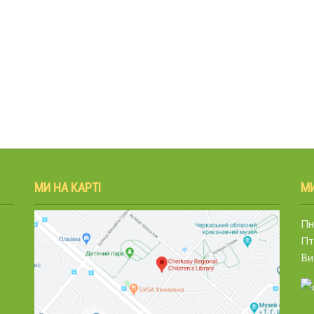
МИ НА КАРТІ
М
Пн.
Пт
Ви