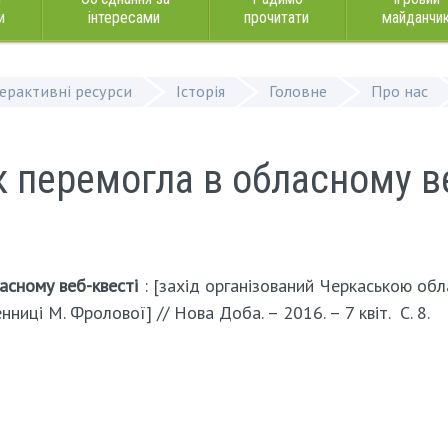
и
інтересами
прочитати
майданчи
терактивні ресурси
Історія
Головне
Про нас
к перемогла в обласному в
асному веб-квесті
: [захід організований Черкаською об
иці М. Фролової] // Нова Доба. – 2016. – 7 квіт. ­ С. 8.