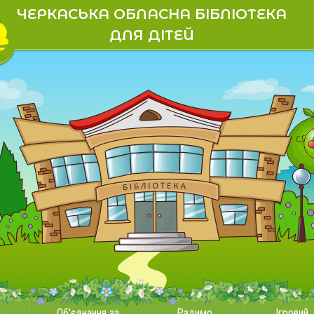
ЧЕРКАСЬКА ОБЛАСНА БІБЛІОТЕКА
ДЛЯ ДІТЕЙ
и
Об'єднання за
Радимо
Ігровий