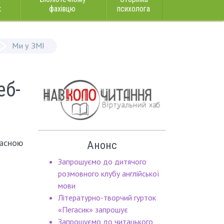
к
фахівцю
психолога
Ми у ЗМІ
еб-
ласною
Анонс
Запрошуємо до дитячого
розмовного клубу англійської
мови
Літературно-творчий гурток
«Пегасик» запрошує
Запрошуємо до читацького