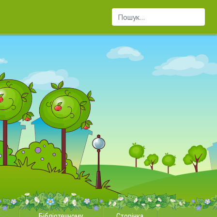
Пошук...
Бібліотечному
Сторінка