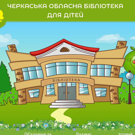
ЧЕРКАСЬКА ОБЛАСНА БІБЛІОТЕКА
ДЛЯ ДІТЕЙ
и
Об'єднання за
Радимо
Ігровий