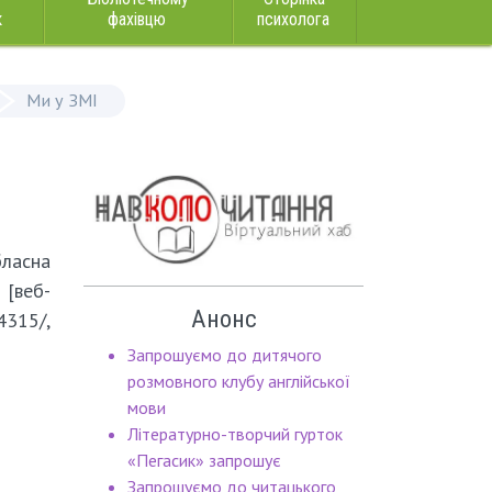
к
фахівцю
психолога
Ми у ЗМІ
бласна
 [веб-
Анонс
4315/,
Запрошуємо до дитячого
розмовного клубу англійської
мови
Літературно-творчий гурток
«Пегасик» запрошує
Запрошуємо до читацького