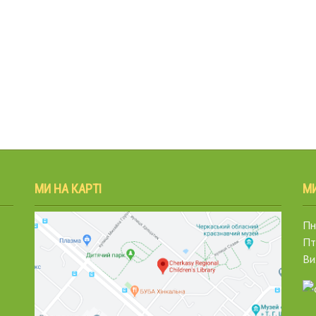
МИ НА КАРТІ
М
Пн.
Пт
Ви