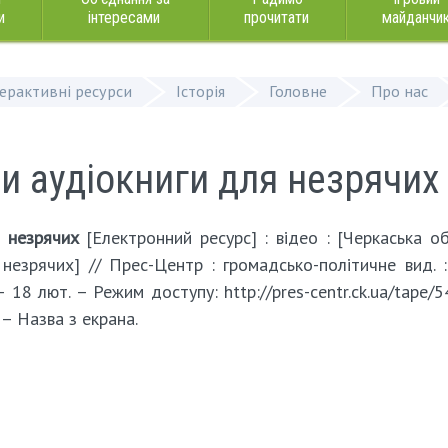
и
інтересами
прочитати
майданчи
терактивні ресурси
Історія
Головне
Про нас
 аудіокниги для незрячих
 незрячих
[Електронний ресурс] : відео : [Черкаська о
незрячих] // Прес-Центр : громадсько-політичне вид. :
– 18 лют. – Режим доступу: http://pres-centr.ck.ua/tape/5
 – Назва з екрана.