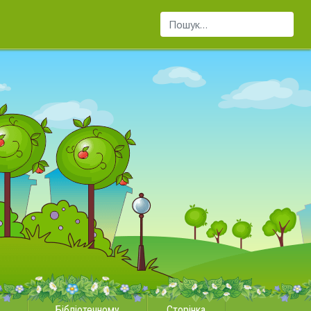
Пошук...
Бібліотечному
Сторінка