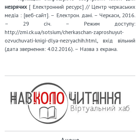
незрячих
[ Електронний ресурс] // Центр черкаських
медіа : [веб-сайт]. – Електрон. дані. – Черкаси, 2016.
– 29 січ. – Режим доступу:
http://zmi.ck.ua/sotsium/cherkaschan-zaproshuyut-
ozvuchuvati-knigi-dlya-nezryachih.html, вхід вільний
(дата звернення: 4.02.2016). – Назва з екрана.