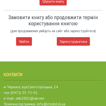
Шукати книгу
Замовити книгу або продовжити термін
користування книгою
(для продовження увійдіть на сайт або зареєструйтеся)
Увійти
Зареєструватися
КОНТАКТИ
м. Черкаси, вул.Святотроїцька, 24
тел. (0472) 35-72-01
e-mail: obk2002@ukr.net
Технічна підтримка: info@chobd.ck.ua