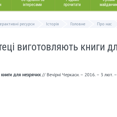
и
інтересами
прочитати
майданчи
терактивні ресурси
Історія
Головне
Про нас
отеці виготовляють книги д
ь книги для незрячих
// Вечірні Черкаси. – 2016. – 3 лют. – 