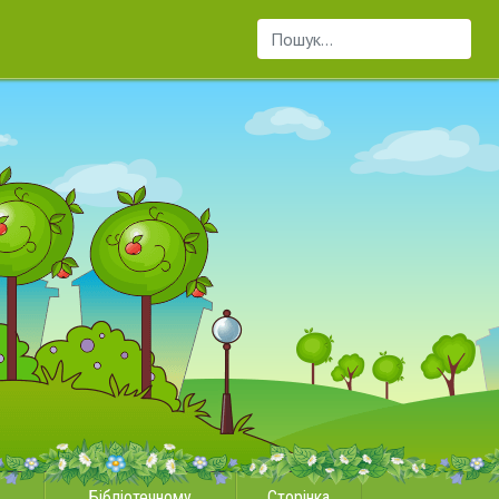
Пошук...
Бібліотечному
Сторінка