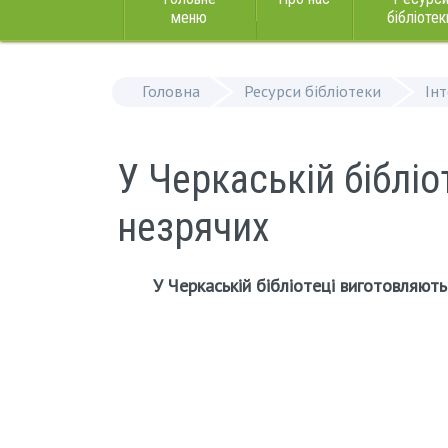
меню
бібліотек
Головна
Ресурси бібліотеки
Ін
У Черкаській біблі
незрячих
У Черкаській бібліотеці виготовляют