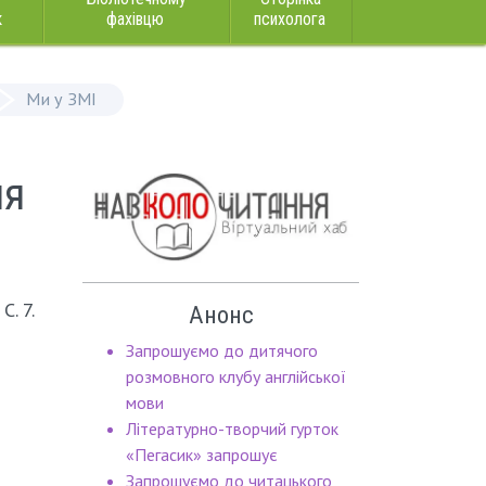
к
фахівцю
психолога
Ми у ЗМІ
ля
С. 7.
Анонс
Запрошуємо до дитячого
розмовного клубу англійської
мови
Літературно-творчий гурток
«Пегасик» запрошує
Запрошуємо до читацького