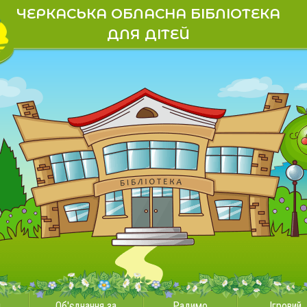
ЧЕРКАСЬКА ОБЛАСНА БІБЛІОТЕКА
ДЛЯ ДІТЕЙ
и
Об'єднання за
Радимо
Ігровий