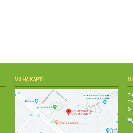
МИ НА КАРТІ
М
Пн.
Пт
Ви