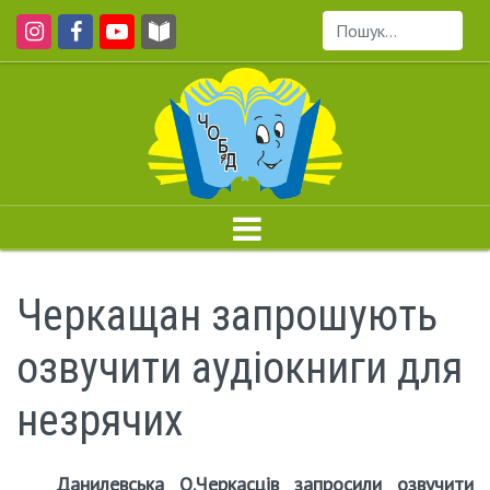
Пошук...
Черкащан запрошують
озвучити аудіокниги для
незрячих
Данилевська О.Черкасців запросили озвучити