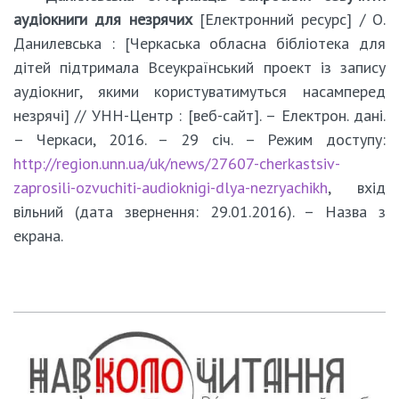
аудіокниги для незрячих
[Електронний ресурс] / О.
Данилевська : [Черкаська обласна бібліотека для
дітей підтримала Всеукраїнський проект із запису
аудіокниг, якими користуватимуться насамперед
незрячі] // УНН-Центр : [веб-сайт]. – Електрон. дані.
– Черкаси, 2016. – 29 січ. – Режим доступу:
http://region.unn.ua/uk/news/27607-cherkastsiv-
zaprosili-ozvuchiti-audioknigi-dlya-nezryachikh
, вхід
вільний (дата звернення: 29.01.2016). – Назва з
екрана.