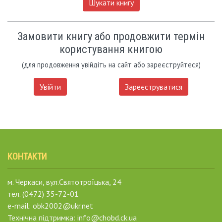
Шукати книгу
Замовити книгу або продовжити термін
користування книгою
(для продовження увійдіть на сайт або зареєструйтеся)
Увійти
Зареєструватися
КОНТАКТИ
м. Черкаси, вул.Святотроїцька, 24
тел. (0472) 35-72-01
e-mail: obk2002@ukr.net
Технічна підтримка: info@chobd.ck.ua