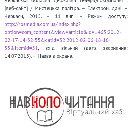
Черкаська обласна державна телерадіокомпанія :
[веб-сайт] / Мистецька палітра. – Електрон. дані. –
Черкаси, 2015. – 11 лип. – Режим доступу:
http://rosmedia.com.ua/index.php?
option=com_content&view=article&id=1465:2012-
02-17-14-32-55&catid=32:2012-02-06-18-16-
55&Itemid=51
, вхід вільний (дата звернення:
14.07.2015). – Назва з екрана.