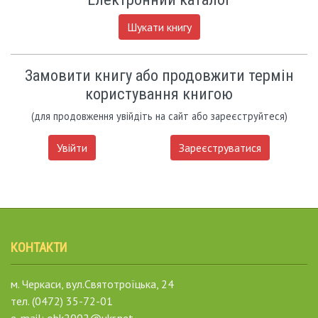
Шукати книгу
Замовити книгу або продовжити термін
користування книгою
(для продовження увійдіть на сайт або зареєструйтеся)
Увійти
Зареєструватися
КОНТАКТИ
м. Черкаси, вул.Святотроїцька, 24
тел. (0472) 35-72-01
e-mail: obk2002@ukr.net