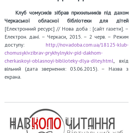
Клуб чомусиків зібрав прихильників під дахом
Черкаської обласної бібліотеки для дітей
[Електронний ресурс] // Нова доба : [сайт газети]. –
Електрон. дані. – Черкаси, 2015. – 2 черв. – Pежим
доступу:
http://novadoba.com.ua/18125-klub-
chomusykivzibrav-prykhylnykiv-pid-dakhom-
cherkaskoyi-oblasnoyi-biblioteky-dlya-ditey.html
, вхід
вільний (дата звернення: 03.06.2015). – Назва з
екрана.