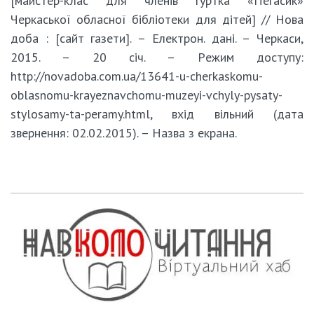
[майстер-клас для членів гуртка «Пегасик»
Черкаської обласної бібліотеки для дітей] // Нова
доба : [сайт газети]. – Електрон. дані. – Черкаси,
2015. – 20 січ. – Pежим доступу:
http://novadoba.com.ua/13641-u-cherkaskomu-
oblasnomu-krayeznavchomu-muzeyi-vchyly-pysaty-
stylosamy-ta-peramy.html, вхід вільний (дата
звернення: 02.02.2015). – Назва з екрана.