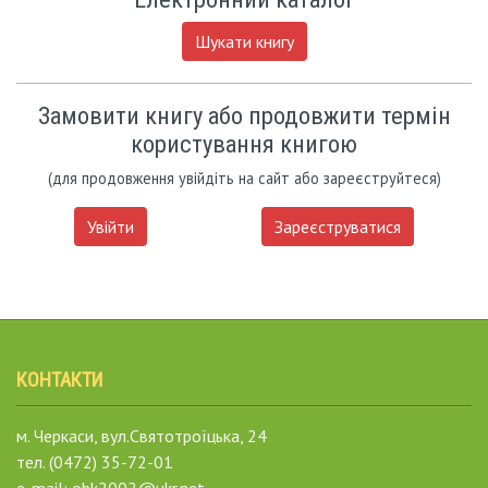
Шукати книгу
Замовити книгу або продовжити термін
користування книгою
(для продовження увійдіть на сайт або зареєструйтеся)
Увійти
Зареєструватися
КОНТАКТИ
м. Черкаси, вул.Святотроїцька, 24
тел. (0472) 35-72-01
e-mail: obk2002@ukr.net