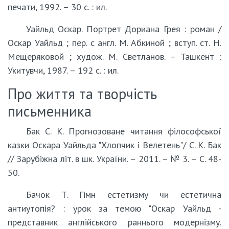
печати, 1992. – 30 с. : ил.
Уайльд Оскар. Портрет Дориана Грея : роман /
Оскар Уайльд ; пер. с англ. М. Абкиной ; вступ. ст. Н.
Мещеряковой ; худож. М. Светланов. – Ташкент :
Укитувчи, 1987. – 192 с. : ил.
Про життя та творчість
письменника
Бак С. К. Прогнозоване читання філософської
казки Оскара Уайльда "Хлопчик і Велетень"/ С. К. Бак
// Зарубіжна літ. в шк. України. – 2011. – № 3. – С. 48-
50.
Бачoк Т. Гімн естетизму чи естетична
антиутопія? : урок за темою "Оскар Уайльд -
представник англійського раннього модернізму.