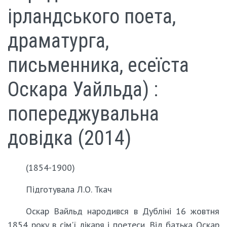
ірландського поета,
драматурга,
письменника, есеїста
Оскара Уайльда) :
попереджувальна
довідка (2014)
(1854-1900)
Підготувала Л.О. Ткач
Оскар Вайльд народився в Дубліні 16 жовтня
1854 року в сім'ї лікаря і поетеси. Від батька Оскар