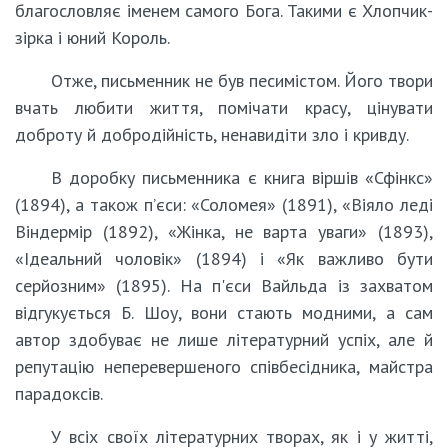
благословляє іменем самого Бога. Такими є Хлопчик-
зірка і юний Король.
Отже, письменник не був песимістом. Його твори
вчать любити життя, помічати красу, цінувати
доброту й добродійність, ненавидіти зло і кривду.
В доробку письменника є книга віршів «Сфінкс»
(1894), а також п’єси: «Соломея» (1891), «Віяло леді
Віндермір (1892), «Жінка, не варта уваги» (1893),
«Ідеальний чоловік» (1894) і «Як важливо бути
серйозним» (1895). На п'єси Вайльда із захватом
відгукується Б. Шоу, вони стають модними, а сам
автор здобуває не лише літературний успіх, але й
репутацію неперевершеного співбесідника, майстра
парадоксів.
У всіх своїх літературних творах, як і у житті,