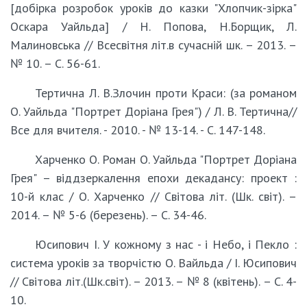
[добірка розробок уроків до казки "Хлопчик-зірка"
Оскара Уайльда] / Н. Попова, Н.Борщик, Л.
Малиновська // Всесвітня літ.в сучасній шк. – 2013. –
№ 10. – С. 56-61.
Тертична Л. В.Злочин проти Краси: (за романом
О. Уайльда "Портрет Доріана Грея") / Л. В. Тертична//
Все для вчителя. - 2010. - № 13-14. - С. 147-148.
Харченко О. Роман О. Уайльда "Портрет Доріана
Грея" – віддзеркалення епохи декадансу: проект :
10-й клас / О. Харченко // Світова літ. (Шк. світ). –
2014. – № 5-6 (березень). – С. 34-46.
Юсипович І. У кожному з нас - і Небо, і Пекло :
система уроків за творчістю О. Вайльда / І. Юсипович
// Світова літ.(Шк.світ). – 2013. – № 8 (квітень). – С. 4-
10.