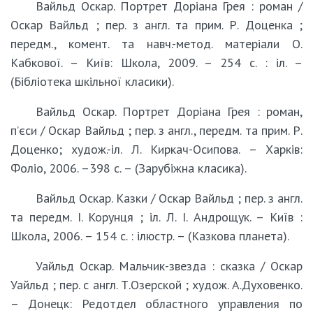
Вайльд Оскар. Портрет Доріана Грея : роман /
Оскар Вайльд ; пер. з англ. та прим. Р. Доценка ;
передм., комент. та навч.-метод. матеріали О.
Кабкової. – Київ: Школа, 2009. – 254 с. : іл. –
(Бібліотека шкільної класики).
Вайльд Оскар. Портрет Доріана Грея : роман,
п’єси / Оскар Вайльд ; пер. з англ., передм. та прим. Р.
Доценко; худож.-іл. Л. Киркач-Осипова. – Харків:
Фоліо, 2006. –398 с. – (Зарубіжна класика).
Вайльд Оскар. Казки / Оскар Вайльд ; пер. з англ.
та передм. І. Корунця ; іл. Л. І. Андрощук. – Київ :
Школа, 2006. – 154 с. : ілюстр. – (Казкова планета).
Уайльд Оскар. Мальчик-звезда : сказка / Оскар
Уайльд ; пер. с англ. Т.Озерской ; худож. А.Духовенко.
– Донецк: Редотдел областного управления по