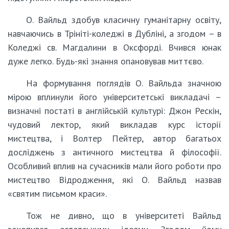
О. Вайльд здобув класичну гуманітарну освіту,
навчаючись в Трініті-коледжі в Дубліні, а згодом – в
Коледжі св. Магдалини в Оксфорді. Вчився юнак
дуже легко. Будь-які знання опановував миттєво.
На формування поглядів О. Вайльда значною
мірою вплинули його університетські викладачі –
визначні постаті в англійській культурі: Джон Рескін,
чудовий лектор, який викладав курс історії
мистецтва, і Волтер Пейтер, автор багатьох
досліджень з античного мистецтва й філософії.
Особливий вплив на сучасників мали його роботи про
мистецтво Відродження, які О. Вайльд назвав
«святим письмом краси».
Тож не дивно, що в університеті Вайльд