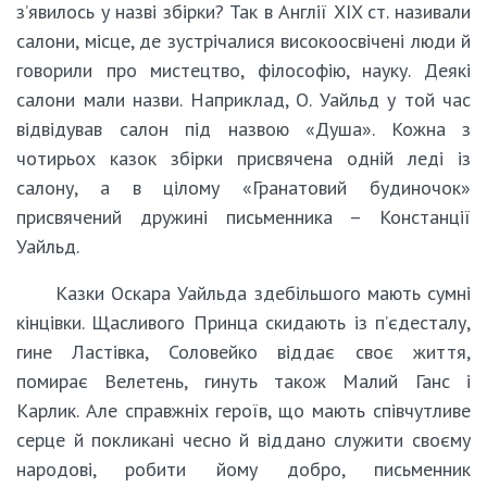
з’явилось у назві збірки? Так в Англії XIX ст. називали
салони, місце, де зустрічалися високоосвічені люди й
говорили про мистецтво, філософію, науку. Деякі
салони мали назви. Наприклад, О. Уайльд у той час
відвідував салон під назвою «Душа». Кожна з
чотирьох казок збірки присвячена одній леді із
салону, а в цілому «Гранатовий будиночок»
присвячений дружині письменника – Констанції
Уайльд.
Казки Оскара Уайльда здебільшого мають сумні
кінцівки. Щасливого Принца скидають із п’єдесталу,
гине Ластівка, Соловейко віддає своє життя,
помирає Велетень, гинуть також Малий Ганс і
Карлик. Але справжніх героїв, що мають співчутливе
серце й покликані чесно й віддано служити своєму
народові, робити йому добро, письменник