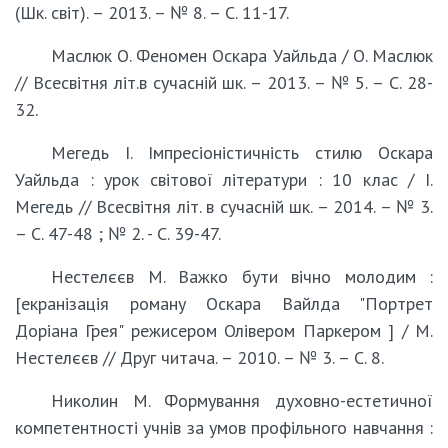
(Шк. світ). – 2013. – № 8. – С. 11-17.
Маслюк О. Феномен Оскара Уайльда / О. Маслюк
// Всесвітня літ.в сучасній шк. – 2013. – № 5. – С. 28-
32.
Мегедь І. Імпресіоністичність стилю Оскара
Уайльда : урок світової літератури : 10 клас / І.
Мегедь // Всесвітня літ. в сучасній шк. – 2014. – № 3.
– С. 47-48 ; № 2. - С. 39-47.
Нестелєєв М. Важко бути вічно молодим :
[екранізація роману Оскара Вайлда "Портрет
Доріана Грея" режисером Олівером Паркером ] / М.
Нестелєєв // Друг читача. – 2010. – № 3. – С. 8.
Николин М. Формування духовно-естетичної
компетентності учнів за умов профільного навчання :