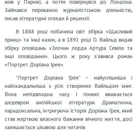
жив у Парижі, а потім повернувся до Лондона.
Займався переважно журналістською діяльністю,
писав літературні огляди й рецензії.
В 1888 році побачила світ збірка «Щасливий
принц» та інші казки, а в 1891 році О. Вайльд видав
збірку оповідань «Злочин лорда Артура Севіля та
інші оповідання». Цього ж року з'явився роман
«Портрет Доріана Ірея».
"Портрет Доріана Грея" – найуспішніша і
найскандальніша з усіх створених Вайльдом книг.
Вона непідвладна часу і понині вважається
шедевром англійської літератури. Драматична,
парадоксальна, інтригуюча історія Доріана Грея, який
став жертвою власного бажання вічного життя, досі
залишається цікавою для читачів.