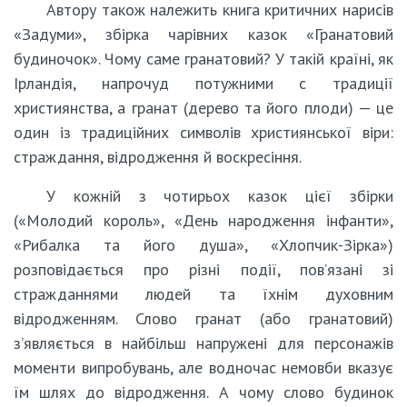
Автору також належить книга критичних нарисів
«Задуми», збірка чарівних казок «Гранатовий
будиночок». Чому саме гранатовий? У такій країні, як
Ірландія, напрочуд потужними с традиції
християнства, а гранат (дерево та його плоди) — це
один із традиційних символів християнської віри:
страждання, відродження й воскресіння.
У кожній з чотирьох казок цієї збірки
(«Молодий король», «День народження інфанти»,
«Рибалка та його душа», «Хлопчик-Зірка»)
розповідається про різні події, пов’язані зі
стражданнями людей та їхнім духовним
відродженням. Слово гранат (або гранатовий)
з’являється в найбільш напружені для персонажів
моменти випробувань, але водночас немовби вказує
їм шлях до відродження. А чому слово будинок