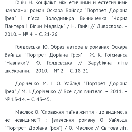
Ганіч Н. Конфлікт між етичними й естетичними
началами: роман Оскара Вайлда "Портрет Доріана
Грея" і п'єса Володимира Винниченка "Чорна
Пантера і Білий Медвідь" / Н. Ганіч // Дивослово. –
2010. – № 4. – С. 21-26.
Голдевська Ю. Образ автора в романах Оскара
Вайлда "Портрет Доріана Грея" і Ж. К. Гюїсманса
"Навпаки"/ Ю. Голдевська // Зарубіжна літ.в
шк.України. – 2010. – № 2. – С. 18-21.
Доріченко М. І. О. Уайльд "Портрет Доріана
Грея" / М. І. Доріченко // Все для вчителя. – 2011. –
№ 13-14. – С. 43-45.
Маслюк О. "Справжня таїна життя - це видиме, а
не невидиме"? : [вивчення роману О. Уайльда
"Портрет Доріана Грея"] / О. Маслюк // Світова літ.