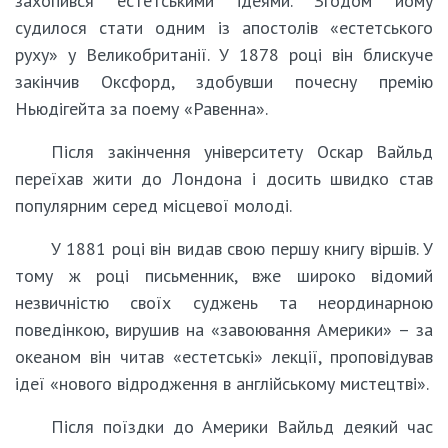
захопився естетськими ідеями. Згодом йому
судилося стати одним із апостолів «естетського
руху» у Великобританії. У 1878 році він блискуче
закінчив Оксфорд, здобувши почесну премію
Ньюдігейта за поему «Равенна».
Після закінчення університету Оскар Вайльд
переїхав жити до Лондона і досить швидко став
популярним серед місцевої молоді.
У 1881 році він видав свою першу книгу віршів. У
тому ж році письменник, вже широко відомий
незвичністю своїх суджень та неординарною
поведінкою, вирушив на «завоювання Америки» – за
океаном він читав «естетські» лекції, проповідував
ідеї «нового відродження в англійському мистецтві».
Після поїздки до Америки Вайльд деякий час