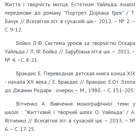
Життя і творчість митця. Естетизм Уайльда. Аналіз
передмови до роману "Портрет Доріана Грея" / Т.
Бачук // Всесвітня літ. в сучасній шк.– 2012. – № 2. –
С. 9-12.
Бойко Л.Ф. Система уроків за творчістю Оскара
Уайльда / Л. Ф. Бойко // Зарубіжна літ.в шк. – 2011. –
№ 4. –С. 8-21.
Брандис Е. Переводная детская книга конца ХІХ
- начала ХХ века / Е. Брандис // Брандис Е.От Эзопа
до Джанни Родари : очерки. – М., 1980. – С. 151-205.
Вітченко А. Вивчення монографічної теми у
школі : "Життєвий і творчий шлях О. Уайльда" / А.
Вітченко // Всесвітня літ. в сучасній шк. – 2013. – №
6. – С. 17-25.