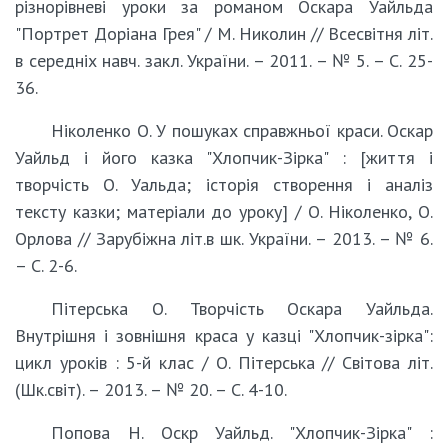
різнорівневі уроки за романом Оскара Уайльда
"Портрет Доріана Грея" / М. Николин // Всесвітня літ.
в середніх навч. закл. України. – 2011. – № 5. – С. 25-
36.
Ніколенко О. У пошуках справжньої краси. Оскар
Уайльд і його казка "Хлопчик-Зірка" : [життя і
творчість О. Уальда; історія створення і аналіз
тексту казки; матеріали до уроку] / О. Ніколенко, О.
Орлова // Зарубіжна літ.в шк. України. – 2013. – № 6.
– С. 2-6.
Пітерська О. Творчість Оскара Уайльда.
Внутрішня і зовнішня краса у казці "Хлопчик-зірка":
цикл уроків : 5-й клас / О. Пітерська // Світова літ.
(Шк.світ). – 2013. – № 20. – С. 4-10.
Попова Н. Оскр Уайльд. "Хлопчик-Зірка" :