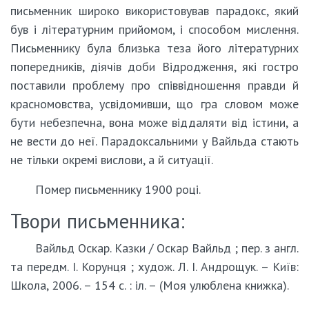
письменник широко використовував парадокс, який
був і літературним прийомом, і способом мислення.
Письменнику була близька теза його літературних
попередників, діячів доби Відродження, які гостро
поставили проблему про співвідношення правди й
красномовства, усвідомивши, що гра словом може
бути небезпечна, вона може віддаляти від істини, а
не вести до неї. Парадоксальними у Вайльда стають
не тільки окремі вислови, а й ситуації.
Помер письменнику 1900 році.
Твори письменника:
Вайльд Оскар. Казки / Оскар Вайльд ; пер. з англ.
та передм. І. Корунця ; худож. Л. І. Андрощук. – Київ:
Школа, 2006. – 154 с. : іл. – (Моя улюблена книжка).