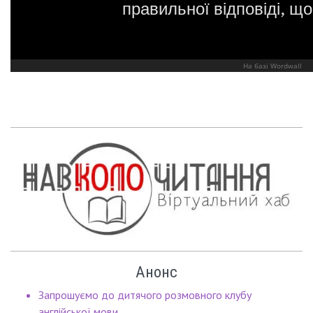
Анонс
Запрошуємо до дитячого розмовного клубу
англійської мови