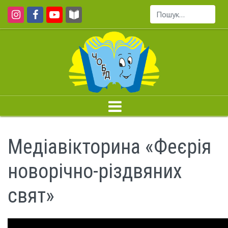
Пошук...
Медіавікторина «Феєрія
новорічно-різдвяних
свят»