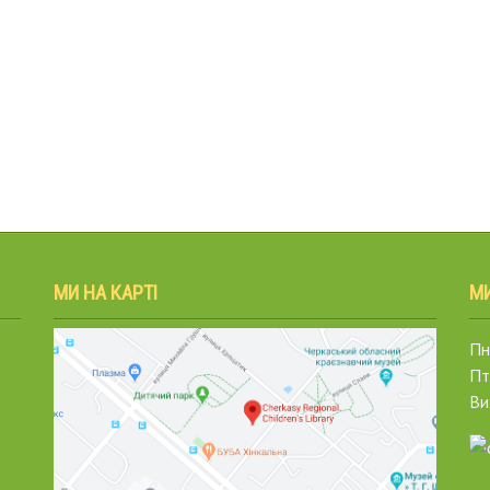
МИ НА КАРТІ
М
Пн.
Пт
Ви