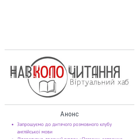
Анонс
Запрошуємо до дитячого розмовного клубу
англійської мови
Літературно-творчий гурток «Пегасик» запрошує