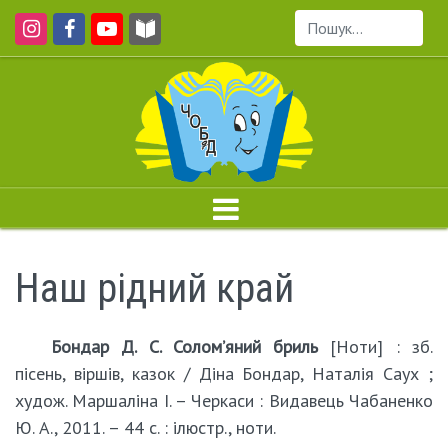
Пошук...
Наш рідний край
Бондар Д. С. Солом’яний бриль
[Ноти] : зб.
пісень, віршів, казок / Діна Бондар, Наталія Саух ;
худож. Маршаліна І. – Черкаси : Видавець Чабаненко
Ю. А., 2011. – 44 с. : ілюстр., ноти.