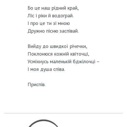
Бо це наш рідний край,
Ліс і ріки й водограй.
І про це ти зі мною
Дружно пісню заспівай.
Вийду до швидкої річечки,
Поклонюся кожній квіточці,
Усміхнусь маленькій бджілочці –
І моя душа співа.
Приспів.