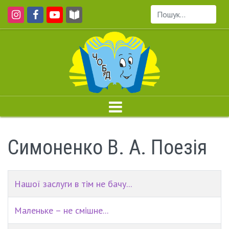
Пошук...
Симоненко В. А. Поезія
Нашої заслуги в тім не бачу...
Маленьке – не смішне...