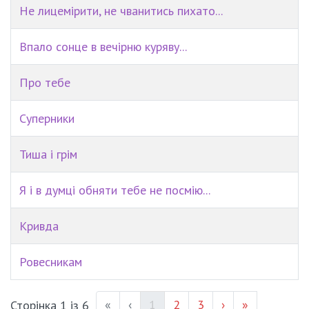
Не лицемірити, не чванитись пихато...
Впало сонце в вечірню куряву...
Про тебе
Суперники
Тиша і грім
Я і в думці обняти тебе не посмію...
Кривда
Ровесникам
(current)
Page #
Page #
«
‹
1
2
3
›
»
Сторінка 1 із 6