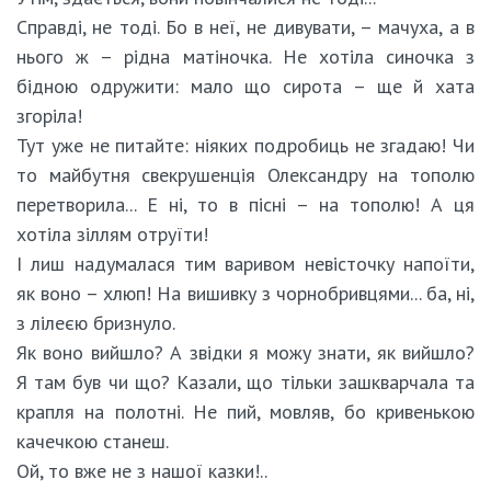
Справді, не тоді. Бо в неї, не дивувати, – мачуха, а в
нього ж – рідна матіночка. Не хотіла синочка з
бідною одружити: мало що сирота – ще й хата
згоріла!
Тут уже не питайте: ніяких подробиць не згадаю! Чи
то майбутня свекрушенція Олександру на тополю
перетворила... Е ні, то в пісні – на тополю! А ця
хотіла зіллям отруїти!
І лиш надумалася тим варивом невісточку напоїти,
як воно – хлюп! На вишивку з чорнобривцями... ба, ні,
з лілеєю бризнуло.
Як воно вийшло? А звідки я можу знати, як вийшло?
Я там був чи що? Казали, що тільки зашкварчала та
крапля на полотні. Не пий, мовляв, бо кривенькою
качечкою станеш.
Ой, то вже не з нашої казки!..