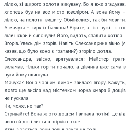
лілею, зі щирого золота викувану. Бо я вже згадував,
хлопець був на все місто ювеліром. А вона йому –
лілею, на полотні вишиту. Обмінялися, так би мовити.
А мачуха – зирк із балкона! Вірите, з тієї ружі... з тої
лілеї іскри й сипонули! Його, видать, спалити хотіла!
Згорів. Увесь дім згорів. Навіть Олександрине вікно (я
казав, що було воно з ґратами?) згоріло дотла.
Олександра, звісно, врятувалася: Майстер ґрати
виламав, тільки горіти почало, а дівчина вже сама в
руки йому плигнула.
Мачуха? Вона чорним димом звилася вгору. Кажуть,
довго ще висіла над містечком чорна хмара й дощів
не пускала.
Чи, може, не так?
Стривайте! Вона ж ото дощем і випала потім! Це від
нього й досі листя в огірків сохне.
Утім, здається, вони повінчалися не тоді...