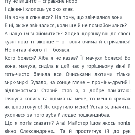
Ну не вишите – справжнє небо.
І дівчині хлопець ув око впав.
На чому я спинився? На тому, що звінчалися вони.
Е ні, як же звінчалися, коли ще й не познайомились?
А нащо їм знайомитись? Ходив щоранку він до своєї
кузні повз її віконце – от вони очима й стрічалися!
Не питав нічого її – боявся.
Кого боявся? Хіба я не казав? Її мачухи боявся! Бо
вона, мачуха, сиділа в цей час у горішньому вікні й
геть-чисто бачила все. Очиськами лютими тільки
зирк-зирк! Бувало, на сонце гляне – промінь-другий і
відламається! Старий став я, а добре пам'ятаю:
глянула колись та відьма на мене, то мені в крижах
як шпортонуло! Як скрутило мене! Устав я, значить,
ухопився за того зуба й ледве пошкандибав.
Що я хотів сказати? Ага! Майстер ішов якось попід
вікно Олександрине... Та й простягнув їй до рук