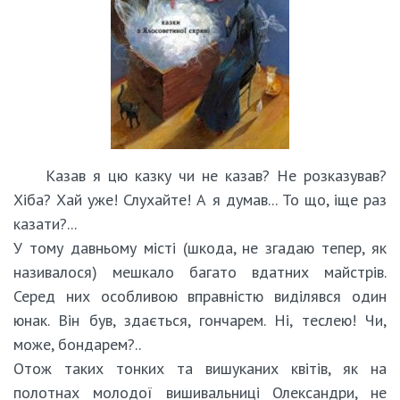
Казав я цю казку чи не казав? Не розказував?
Хіба? Хай уже! Слухайте! А я думав... То що, іще раз
казати?...
У тому давньому місті (шкода, не згадаю тепер, як
називалося) мешкало багато вдатних майстрів.
Серед них особливою вправністю виділявся один
юнак. Він був, здається, гончарем. Ні, теслею! Чи,
може, бондарем?..
Отож таких тонких та вишуканих квітів, як на
полотнах молодої вишивальниці Олександри, не