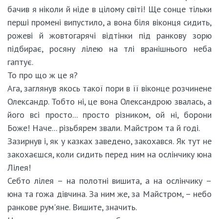
бачив я ніколи й ніде в цілому світі! Ще сонце тільки
перші промені випустило, а вона біля віконця сидить,
рожеві й жовтогарячі відтінки під ранкову зорю
підбирає, росяну лілею на тлі вранішнього неба
гаптує.
То про що ж це я?
Ага, заглянув якось такої пори в її віконце розчинене
Олександр. Тобто ні, це вона Олександрою звалась, а
його всі просто... просто різником, ой ні, борони
Боже! Наче... різьбярем звали. Майстром та й годі.
Зазирнув і, як у казках заведено, закохався. Як тут не
закохаєшся, коли сидить перед ним на ослінчику юна
Лілея!
Себто лілея – на полотні вишита, а на ослінчику –
юна та гожа дівчина. За ним же, за Майстром, – небо
ранкове рум'яне. Вишите, значить.