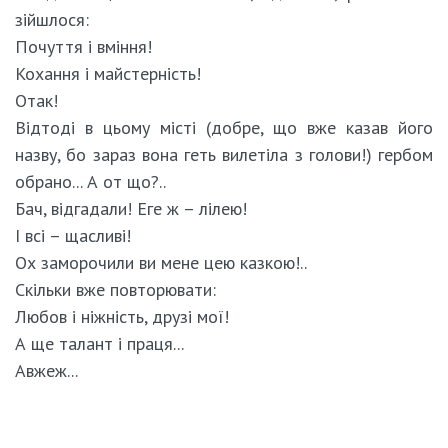
зійшлося:
Почуття і вміння!
Кохання і майстерність!
Отак!
Відтоді в цьому місті (добре, що вже казав його
назву, бо зараз вона геть вилетіла з голови!) гербом
обрано... А от що?..
Бач, відгадали! Еге ж – лілею!
І всі – щасливі!
Ох заморочили ви мене цею казкою!..
Скільки вже повторювати:
Любов і ніжність, друзі мої!
А ще талант і праця...
Авжеж...