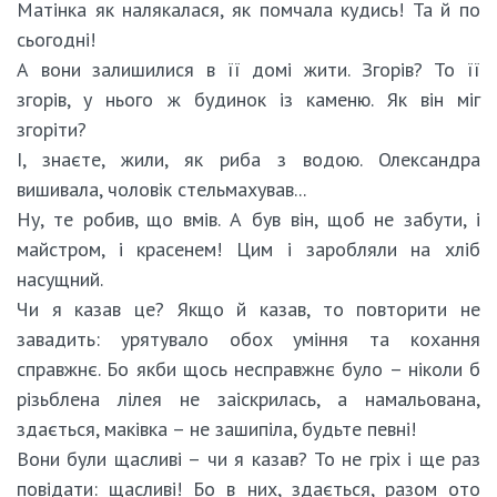
Матінка як налякалася, як помчала кудись! Та й по
сьогодні!
А вони залишилися в її домі жити. Згорів? То її
згорів, у нього ж будинок із каменю. Як він міг
згоріти?
І, знаєте, жили, як риба з водою. Олександра
вишивала, чоловік стельмахував...
Ну, те робив, що вмів. А був він, щоб не забути, і
майстром, і красенем! Цим і заробляли на хліб
насущний.
Чи я казав це? Якщо й казав, то повторити не
завадить: урятувало обох уміння та кохання
справжнє. Бо якби щось несправжнє було – ніколи б
різьблена лілея не заіскрилась, а намальована,
здається, маківка – не зашипіла, будьте певні!
Вони були щасливі – чи я казав? То не гріх і ще раз
повідати: щасливі! Бо в них, здається, разом ото