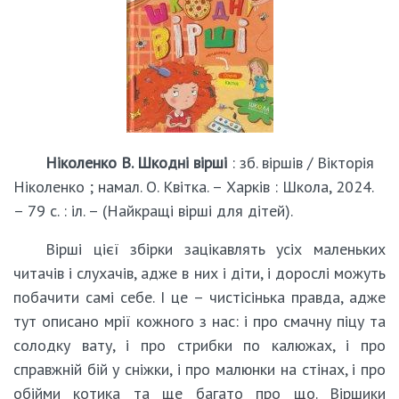
Ніколенко В. Шкодні вірші
: зб. віршів / Вікторія
Ніколенко ; намал. О. Квітка. – Харків : Школа, 2024.
– 79 с. : іл. – (Найкращі вірші для дітей).
Вірші цієї збірки зацікавлять усіх маленьких
читачів і слухачів, адже в них і діти, і дорослі можуть
побачити самі себе. І це – чистісінька правда, адже
тут описано мрії кожного з нас: і про смачну піцу та
солодку вату, і про стрибки по калюжах, і про
справжній бій у сніжки, і про малюнки на стінах, і про
обійми котика та ще багато про що. Віршики