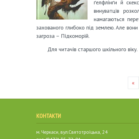
ґелфлінґи й скек
винуватців розк
намагаються пере
захованого глибоко під землею. Але вони
загроза – Підкоморій.
Для читачів старшого шкільного віку.
«
КОНТАКТИ
м. Черкаси, вул.Святотроїцька, 24