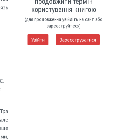
продовжити термін
нязь
користування книгою
(для продовження увійдіть на сайт або
зареєструйтеся)
Увійти
Зареєструватися
С.
:
 Тра
 але
лише
ами,