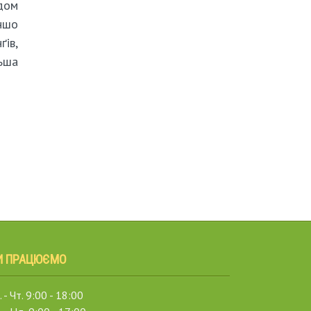
дом
ншо
ґів,
льша
И ПРАЦЮЄМО
 - Чт. 9:00 - 18:00