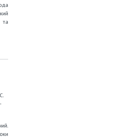
ода
кий
 та
С.
–
ий.
поки