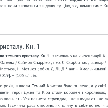
тові вони заплатити за душу ту ціну, яку вимагатиме К
ристалу. Кн. 1
ла темного кристалу. Кн. 1
: засновано на кіносценарії К.
. Оделла / Саймон Спарріер ; пер. Д. Скорбатюк ; сценарій 
 Метьюз, Н. Метьюз ; обкл. Д. Лі, Д. Чанг. – Хмельницький 
19]. – [105 с.] : іл.
 років, відколи Темний Кристал було зцілено, а у світі
аветні герої Джен та Кіра стали королем і королевою,
ню пильність. Уся планета страждає, і це відчувають не 
хні. Таємнича раса створінь, які кличуть себе вогнелінґ