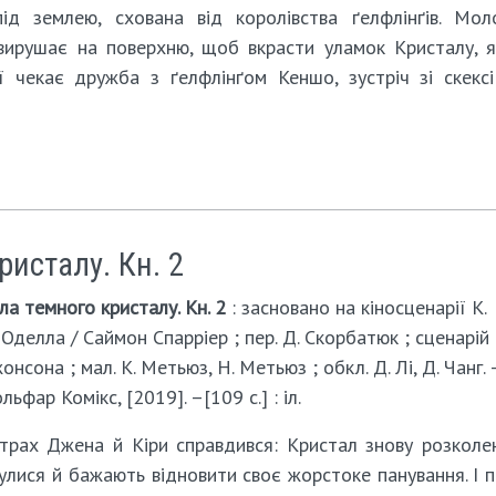
ід землею, cхована від королівства ґелфлінґів. Мол
 вирушає на поверхню, щоб вкрасти уламок Кристалу, я
ї чекає дружба з ґелфлінґом Кеншо, зустріч зі скексі
ристалу. Кн. 2
ла темного кристалу. Кн. 2
: засновано на кіносценарії К.
. Оделла / Саймон Спарріер ; пер. Д. Скорбатюк ; сценарій 
онсона ; мал. К. Метьюз, Н. Метьюз ; обкл. Д. Лі, Д. Чанг. 
ьфар Комікс, [2019]. –[109 с.] : іл.
трах Джена й Кіри справдився: Кристал знову розколен
нулися й бажають відновити своє жорстоке панування. І 