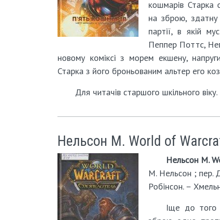
кошмарів Старка 
на зброю, здатну
партії, в якій м
Пеппер Поттс, Не
новому коміксі з морем екшену, напруг
Старка з його броньованим альтер его ко
Для читачів старшого шкільного віку.
Нельсон М. World of Warcra
Нельсон М. Wo
М. Нельсон ; пер. 
Робінсон. – Хмельн
Іще до того 