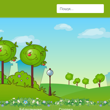
Пошук...
Бібліотечному
Сторінка