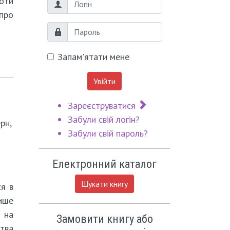
оти
Логін
про
Пароль
Запам'ятати мене
Увійти
Зареєструватися
Забули свій логін?
рн,
Забули свій пароль?
Електронний каталог
Шукати книгу
ся в
ише
 на
Замовити книгу або
тва