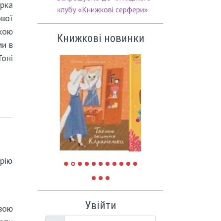
арка
клубу «Книжкові серфери»
вої
кою
Книжкові новинки
и в
оні
арію
Увійти
вою