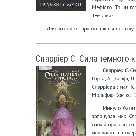
Мефісто. Та чи го
Темряви?
Для читачів старшого шкільного віку.
Спарріер С. Сила темного к
Спарріер С. Си
Пірса, А. Даффі, Д
Спарріера ; мал. К.
Мольфар Комікс, [20
Минуло багато
запанував мир. Сл
спокій приспав їх
мешканці її повер