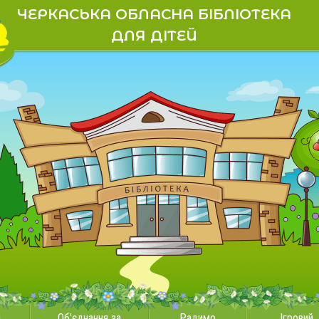
ЧЕРКАСЬКА ОБЛАСНА БІБЛІОТЕКА
ДЛЯ ДІТЕЙ
и
Об'єднання за
Радимо
Ігровий