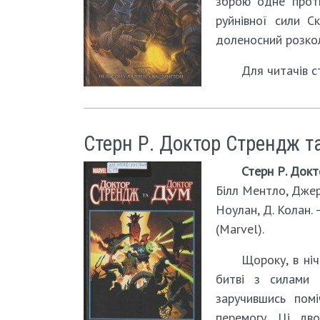
зброю одне прот
руйнівної сили С
доленосний розкол 
Для читачів с
Стерн Р. Доктор Стрендж т
Стерн Р. Док
Білл Ментло, Джерр
Ноулан, Д. Колан. –
(Marvel).
Щороку, в ні
битві з силами 
заручившись пом
перемогу. Ці дв