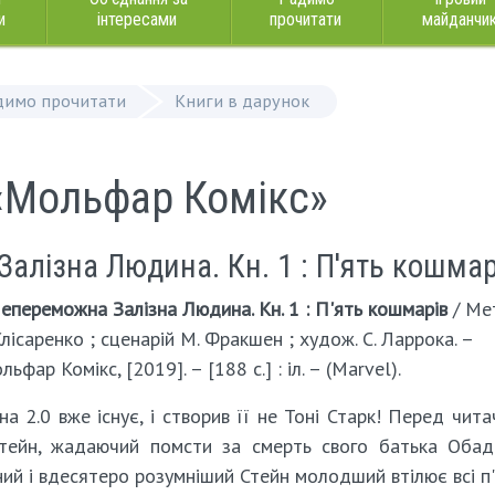
и
інтересами
прочитати
майданчи
димо прочитати
Книги в дарунок
 «Мольфар Комікс»
лізна Людина. Кн. 1 : П'ять кошмар
переможна Залізна Людина. Кн. 1 : П'ять кошмарів
/ Ме
Слісаренко ; сценарій М. Фракшен ; худож. С. Ларрока. –
фар Комікс, [2019]. – [188 с.] : іл. – (Marvel).
а 2.0 вже існує, і створив її не Тоні Старк! Перед чит
Стейн, жадаючий помсти за смерть свого батька Обада
ий і вдесятеро розумніший Стейн молодший втілює всі п