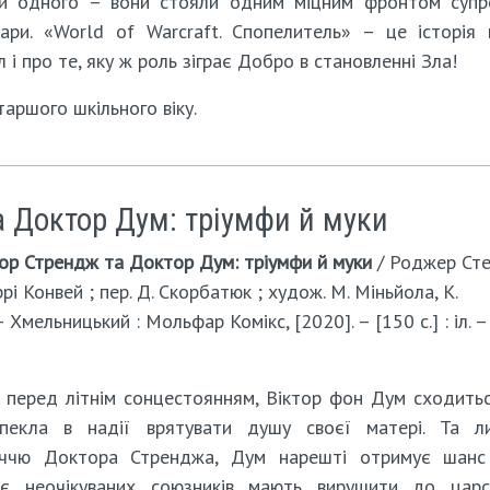
и одного – вони стояли одним міцним фронтом супр
кари. «World of Warcraft. Спопелитель» – це історія 
і про те, яку ж роль зіграє Добро в становленні Зла!
таршого шкільного віку.
а Доктор Дум: тріумфи й муки
тор Стрендж та Доктор Дум: тріумфи й муки
/ Роджер Сте
і Конвей ; пер. Д. Скорбатюк ; худож. М. Міньйола, К.
 Хмельницький : Мольфар Комікс, [2020]. – [150 с.] : іл. –
ч перед літнім сонцестоянням, Віктор фон Дум сходить
пекла в надії врятувати душу своєї матері. Та л
іччю Доктора Стренджа, Дум нарешті отримує шанс
оє неочікуваних союзників мають вирушити до царс