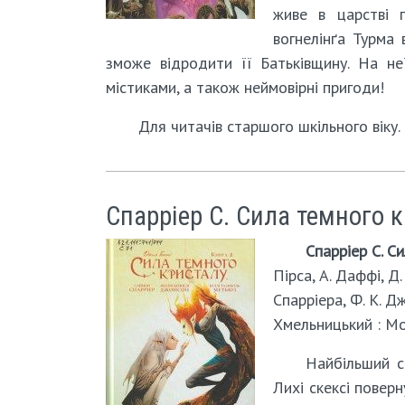
живе в царстві п
вогнелінґа Турма
зможе відродити її Батьківщину. На не
містиками, а також неймовірні пригоди!
Для читачів старшого шкільного віку.
Спарріер С. Сила темного к
Спарріер С. Си
Пірса, А. Даффі, Д
Спарріера, Ф. К. Дж
Хмельницький : Мол
Найбільший с
Лихі скексі повер