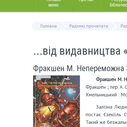
меню
бібліотек
Головна
Радимо прочитати
Ра
...від видавництва
Фракшен М. Непереможна За
Фракшен М. Не
Фракшен ; пер. А. 
Хмельницький : Моль
Залізна Людин
постає Єзекіїль 
Такий же безжальн