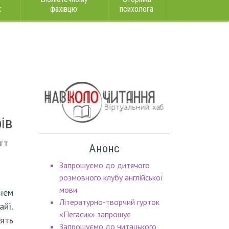
к
фахівцю
психолога
ів
тт
Анонс
Запрошуємо до дитячого
розмовного клубу англійської
мови
ачем
Літературно-творчий гурток
йї.
«Пегасик» запрошує
'ять
Запрошуємо до читацького