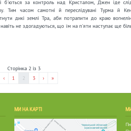
сі б'ються за контроль над Кристалом, Джен іде слі
олу. Тим часом самотні й переслідувані Турма й Ке
тнути дикі землі Тра, аби потрапити до краю вогнелін
 навіть не здогадуються, що їм на п'яти наступає ще бі
Сторінка 2 із 3
Page #
(current)
Page #
‹
1
2
3
›
»
МИ НА КАРТІ
М
Пн.