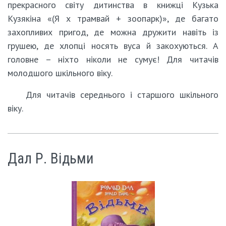
прекрасного світу дитинства в книжці Кузька
Кузякіна «(Я х трамвай + зоопарк)», де багато
захопливих пригод, де можна дружити навіть із
грушею, де хлопці носять вуса й закохуються. А
головне – ніхто ніколи не сумує! Для читачів
молодшого шкільного віку.
Для читачів середнього і старшого шкільного
віку.
Дал Р. Відьми