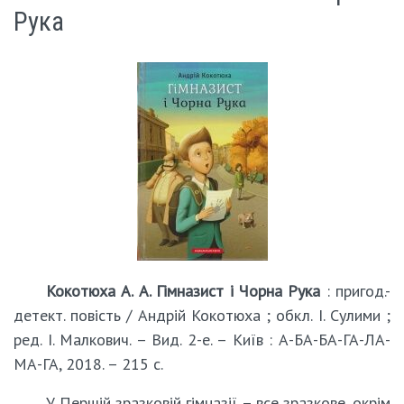
Рука
Кокотюха А. А. Гімназист і Чорна Рука
: пригод.-
детект. повість / Андрій Кокотюха ; обкл. І. Сулими ;
ред. І. Малкович. – Вид. 2-е. – Київ : А-БА-БА-ГА-ЛА-
МА-ГА, 2018. – 215 с.
У Першій зразковій гімназії – все зразкове, окрім