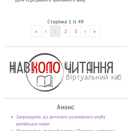
Сторінка 1 із 49
(current)
Page #
Page #
«
‹
1
2
3
›
»
Анонс
Запрошуємо до дитячого розмовного клубу
англійської мови
Літературно-творчий гурток «Пегасик» запрошує