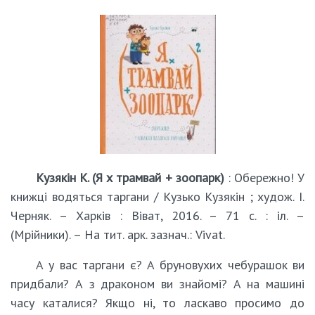
Кузякін К. (Я х трамвай + зоопарк)
: Обережно! У
книжці водяться таргани / Кузько Кузякін ; худож. І.
Черняк. – Харків : Віват, 2016. – 71 с. : іл. –
(Мрійники). – На тит. арк. зазнач.: Vivat.
А у вас таргани є? А бруновухих чебурашок ви
придбали? А з драконом ви знайомі? А на машині
часу каталися? Якщо ні, то ласкаво просимо до