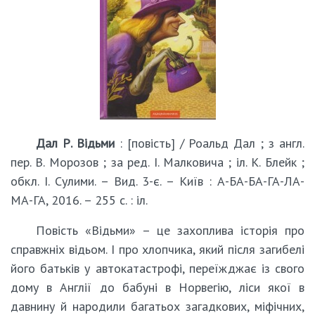
Дал Р. Відьми
: [повість] / Роальд Дал ; з англ.
пер. В. Морозов ; за ред. І. Малковича ; іл. К. Блейк ;
обкл. І. Сулими. – Вид. 3-є. – Київ : А-БА-БА-ГА-ЛА-
МА-ГА, 2016. – 255 с. : іл.
Повість «Відьми» – це захоплива історія про
справжніх відьом. І про хлопчика, який після загибелі
його батьків у автокатастрофі, переїжджає із свого
дому в Англії до бабуні в Норвегію, ліси якої в
давнину й народили багатьох загадкових, міфічних,