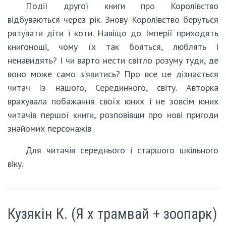
Події другої книги про Королівство
відбуваються через рік. Знову Королівство беруться
рятувати діти і коти. Навіщо до Імперії приходять
книгоноші, чому їх так бояться, люблять і
ненавидять? І чи варто нести світло розуму туди, де
воно може само з’явитись? Про все це дізнається
читач із нашого, Серединного, світу. Авторка
врахувала побажання своїх юних і не зовсім юних
читачів першої книги, розповівши про нові пригоди
знайомих персонажів.
Для читачів середнього і старшого шкільного
віку.
Кузякін К. (Я х трамвай + зоопарк)