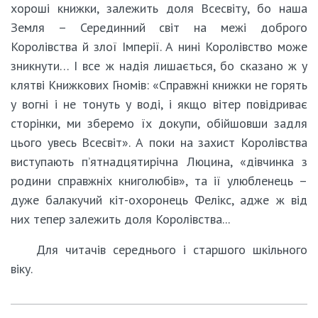
хороші книжки, залежить доля Всесвіту, бо наша
Земля – Серединний світ на межі доброго
Королівства й злої Імперії. А нині Королівство може
зникнути… І все ж надія лишається, бо сказано ж у
клятві Книжкових Гномів: «Справжні книжки не горять
у вогні і не тонуть у воді, і якщо вітер повідриває
сторінки, ми зберемо їх докупи, обійшовши задля
цього увесь Всесвіт». А поки на захист Королівства
виступають п’ятнадцятирічна Люцина, «дівчинка з
родини справжніх книголюбів», та ії улюбленець –
дуже балакучий кіт-охоронець Фелікс, адже ж від
них тепер залежить доля Королівства...
Для читачів середнього і старшого шкільного
віку.