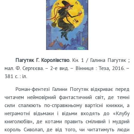
Пагутяк Г. Королівство
. Кн. 1 / Галина Пагутяк ;
мал. Ф. Сергєєва. – 2-е вид. – Вінниця : Теза, 2016. –
381 с. : іл.
Роман-фентезі Галини Погутяк відкриває перед
читачем неймовірний фантастичний світ, де темні
сили спалюють по-справжньому вартісні книжки, а
неграмотні відьмаки і відьми входять до «Клубу
книголюбів», де котами править сміливий і мудрий
король Сиволап, де від того, чи читатимуть люди