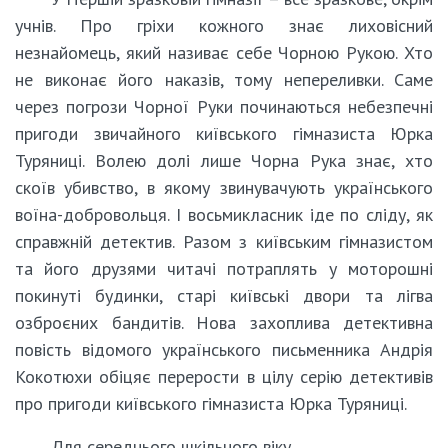
учнів. Про гріхи кожного знає лиховісний
незнайомець, який називає себе Чорною Рукою. Хто
не виконає його наказів, тому непереливки. Саме
через погрози Чорної Руки починаються небезпечні
пригоди звичайного київського гімназиста Юрка
Туряниці. Волею долі лише Чорна Рука знає, хто
скоїв убивство, в якому звинувачують українського
воїна-добровольця. І восьмикласник іде по сліду, як
справжній детектив. Разом з київським гімназистом
та його друзями читачі потраплять у моторошні
покинуті будинки, старі київські двори та лігва
озброєних бандитів. Нова захоплива детективна
повість відомого українського письменника Андрія
Кокотюхи обіцяє перерости в цілу серію детективів
про пригоди київського гімназиста Юрка Туряниці.
Для середнього шкільного віку.