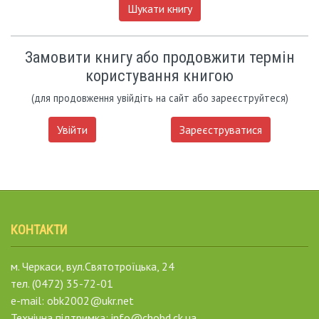
Шукати книгу
Замовити книгу або продовжити термін
користування книгою
(для продовження увійдіть на сайт або зареєструйтеся)
Увійти
Зареєструватися
КОНТАКТИ
м. Черкаси, вул.Святотроїцька, 24
тел. (0472) 35-72-01
e-mail: obk2002@ukr.net
Технічна підтримка: info@chobd.ck.ua