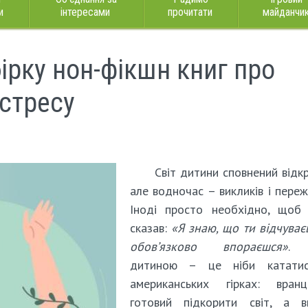
и
інтересами
прочитати
майданчи
рку нон-фікшн книг про
 стресу
Світ дитини сповнений відкр
але водночас – викликів і переж
Іноді просто необхідно, щоб 
сказав:
«Я знаю, що ти відчуваєш
обов’язково впораєшся»
. 
дитиною – це ніби катати
американських гірках: вран
готовий підкорити світ, а вв