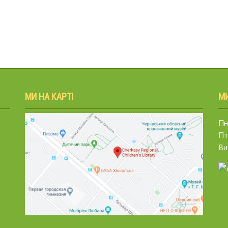
МИ НА КАРТІ
М
Пн.
Пт
Ви