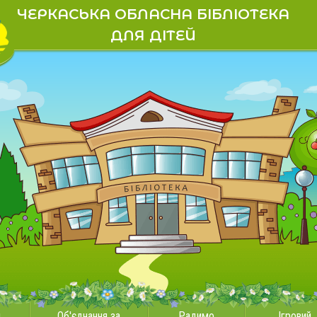
ЧЕРКАСЬКА ОБЛАСНА БІБЛІОТЕКА
ДЛЯ ДІТЕЙ
и
Об'єднання за
Радимо
Ігровий