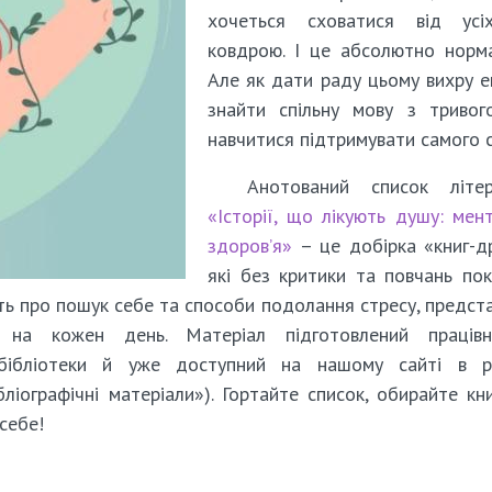
хочеться сховатися від усі
ковдрою. І це абсолютно норм
Але як дати раду цьому вихру е
знайти спільну мову з тривог
навчитися підтримувати самого 
Анотований список літер
«Історії, що лікують душу: мен
здоров’я»
– це добірка «книг-др
які без критики та повчань по
ть про пошук себе та способи подолання стресу, предст
и на кожен день. Матеріал підготовлений працівн
у бібліотеки й уже доступний на нашому сайті в р
ліографічні матеріали»). Гортайте список, обирайте кн
себе!