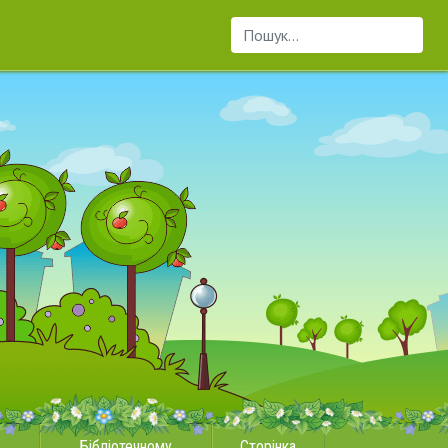
Пошук...
Бібліотечному
Сторінка