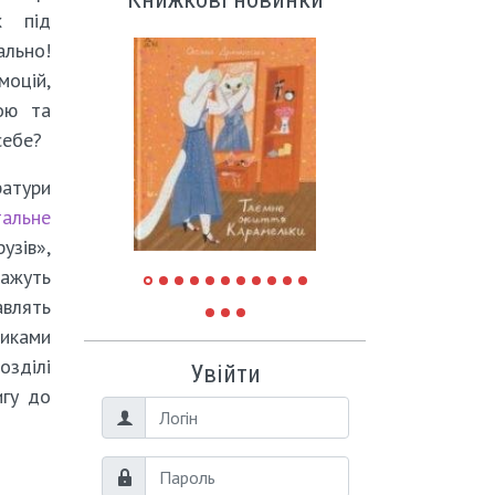
х під
ально!
моцій,
ою та
себе?
атури
тальне
узів»,
кажуть
авлять
иками
озділі
Увійти
игу до
Логін
Пароль