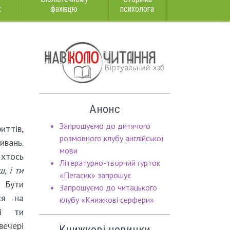
к
фахівцю
психолога
Анонс
Запрошуємо до дитячого
иттів,
розмовного клубу англійської
ивань.
мови
хтось
Літературно-творчий гурток
, і ти
«Пегасик» запрошує
Бути
Запрошуємо до читацького
ся на
клубу «Книжкові серфери»
ці ти
ечері
Книжкові новинки