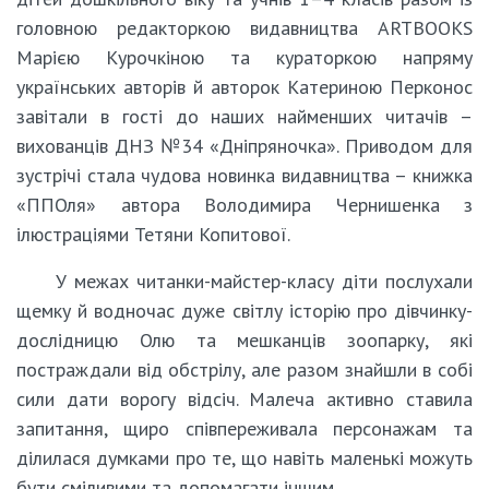
головною редакторкою видавництва ARTBOOKS
Марією Курочкіною та кураторкою напряму
українських авторів й авторок Катериною Перконос
завітали в гості до наших найменших читачів –
вихованців ДНЗ №34 «Дніпряночка». Приводом для
зустрічі стала чудова новинка видавництва – книжка
«ППОля» автора Володимира Чернишенка з
ілюстраціями Тетяни Копитової.
У межах читанки-майстер-класу діти послухали
щемку й водночас дуже світлу історію про дівчинку-
дослідницю Олю та мешканців зоопарку, які
постраждали від обстрілу, але разом знайшли в собі
сили дати ворогу відсіч. Малеча активно ставила
запитання, щиро співпереживала персонажам та
ділилася думками про те, що навіть маленькі можуть
бути сміливими та допомагати іншим.