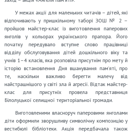
У межах акції для маленьких читачів – дітей, які
відпочивають у пришкільному таборі ЗОШ № 2 –
пройшов майстер-клас із виготовлення паперових
янголів у кольорах українського прапора. Його
початку передувало вступне слово працівниці
відділу обслуговування дітей дошкільного віку та
учнів 1–4 класів, яка розповіла присутнім про мету й
історію встановлення Дня вшанування пам’яті, про
те, наскільки важливо берегти малечу від
найстрашнішого у світі зла й агресії. Відтак майстер-
клас для присутніх провела представниця
Білолуцької селищної територіальної громади.
Виготовленими власноруч паперовими янголами
діти оформили зворушливу символічну композицію у
вестибюлі бібліотеки. Акція передбачала також