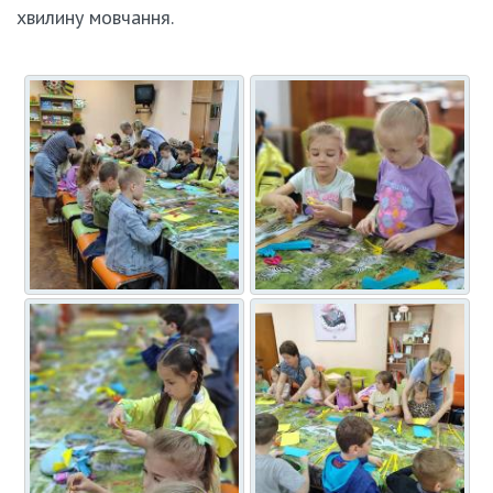
хвилину мовчання.