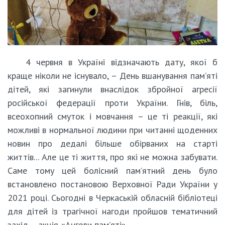
4 червня в Україні відзначають дату, якої б
краще ніколи не існувало, – День вшанування пам’яті
дітей, які загинули внаслідок збройної агресії
російської федерації проти України. Гнів, біль,
всеохопний смуток і мовчання – це ті реакції, які
можливі в нормальної людини при читанні щоденних
новин про дедалі більше обірваних на старті
життів... Але це ті життя, про які не можна забувати.
Саме тому цей болісний пам’ятний день було
встановлено постановою Верховної Ради України у
2021 році. Сьогодні в Черкаській обласній бібліотеці
для дітей із трагічної нагоди пройшов тематичний
захід – акція «Ангели пам’яті».