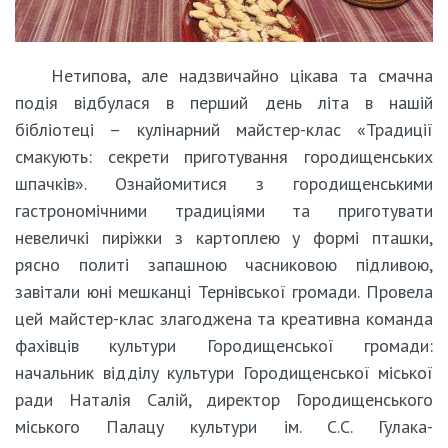
Нетипова, але надзвичайно цікава та смачна
подія відбулася в перший день літа в нашій
бібліотеці – кулінарний майстер-клас «Традиції
смакують: секрети приготування городищенських
шпачків». Ознайомитися з городищенськими
гастрономічними традиціями та приготувати
невеличкі пиріжки з картоплею у формі пташки,
рясно политі запашною часниковою підливою,
завітали юні мешканці Тернівської громади. Провела
цей майстер-клас злагоджена та креативна команда
фахівців культури Городищенської громади:
начальник відділу культури Городищенської міської
ради Наталія Салій, директор Городищенського
міського Палацу культури ім. С.С. Гулака-