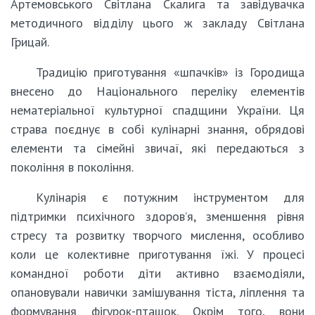
Артемовського Світлана Скалига та завідувачка
методичного відділу цього ж закладу Світлана
Грицай.
Традицію приготування «шпачків» із Городища
внесено до Національного переліку елементів
нематеріальної культурної спадщини України. Ця
страва поєднує в собі кулінарні знання, обрядові
елементи та сімейні звичаї, які передаються з
покоління в покоління.
Кулінарія є потужним інструментом для
підтримки психічного здоров’я, зменшення рівня
стресу та розвитку творчого мислення, особливо
коли це колективне приготування їжі. У процесі
командної роботи діти активно взаємодіяли,
опановували навички замішування тіста, ліплення та
формування фігурок-пташок. Окрім того, вони