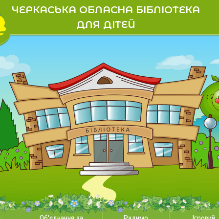
ЧЕРКАСЬКА ОБЛАСНА БІБЛІОТЕКА
ДЛЯ ДІТЕЙ
и
Об'єднання за
Радимо
Ігровий