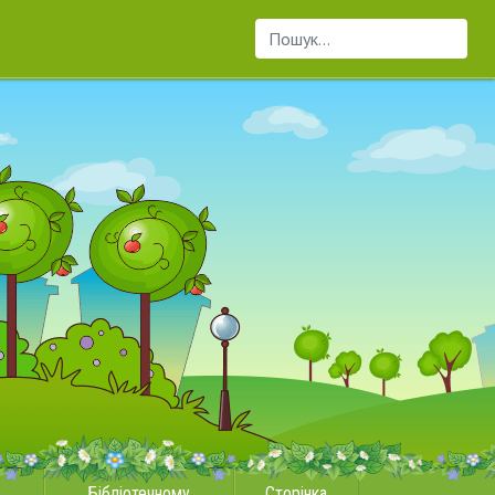
Пошук...
Бібліотечному
Сторінка