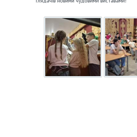
глядачів новими чудовими виставами!