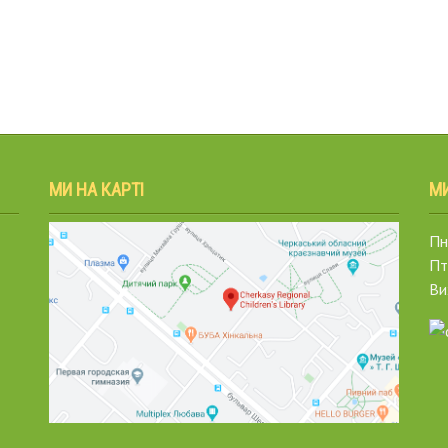
МИ НА КАРТІ
М
Пн.
Пт
Ви