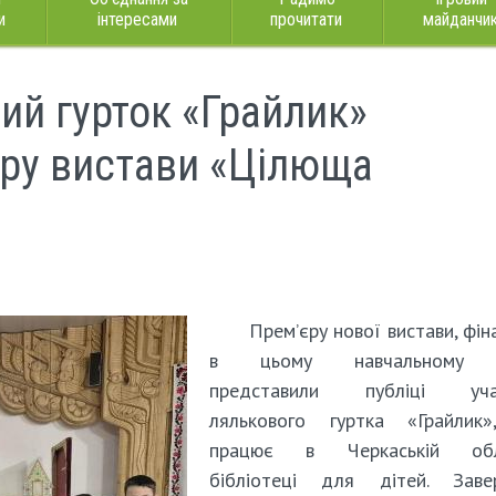
и
інтересами
прочитати
майданчи
ий гурток «Грайлик»
єру вистави «Цілюща
Прем’єру нової вистави, фін
в цьому навчальному р
представили публіці уча
лялькового гуртка «Грайлик
працює в Черкаській обл
бібліотеці для дітей. Заве