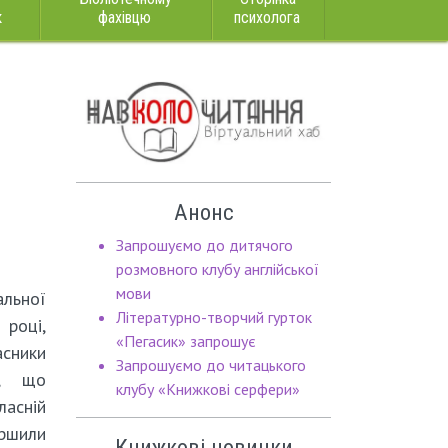
к
фахівцю
психолога
Анонс
Запрошуємо до дитячого
розмовного клубу англійської
мови
альної
Літературно-творчий гурток
оці,
«Пегасик» запрошує
сники
Запрошуємо до читацького
», що
клубу «Книжкові серфери»
асній
ршили
Книжкові новинки