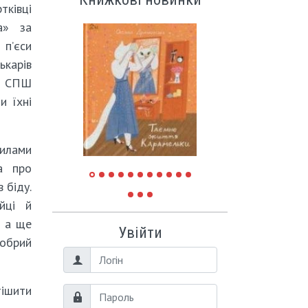
ківці
а» за
’єси
ькарів
у СПШ
и їхні
илами
ла про
 біду.
йці й
, а ще
Увійти
добрий
Логін
тішити
Пароль