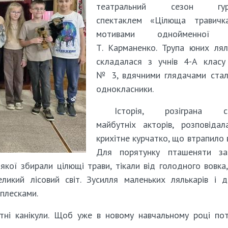
театральний сезон гурт
спектаклем «Цілюща травичк
мотивами однойменної п
Т. Карманенко. Трупа юних лял
складалася з учнів 4-А клас
№ 3, вдячними глядачами стал
однокласники.
Історія, розіграна с
майбутніх акторів, розповіда
крихітне курчатко, що втрапило в
Для порятунку пташеняти за
якої збирали цілющі трави, тікали від голодного вовка
икий лісовий світ. Зусилля маленьких лялькарів і 
оплесками.
тні канікули. Щоб уже в новому навчальному році по