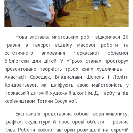
Нова виставка мистецьких робіт відкрилася 26
травня в галереї відділу масової роботи та
естетичного виховання Черкаської обласної
бібліотеки для дітей. У «Трьох станах простору»
презентовано творчість трьох юних художниць –
Анастасії Середюк, Владислави Шепель і Лоліти
Кондратьєвої, які шліфують свою майстерність у
Черкаській дитячій художній школі ім. Д. Нарбута під
керівництвом Тетяни Сосуліної.
Експозиція представляє собою твори живопису,
графіки, скульптури й просторові об’єкти – розпис
гільз. Роботи кожної авторки розміщені на окремій