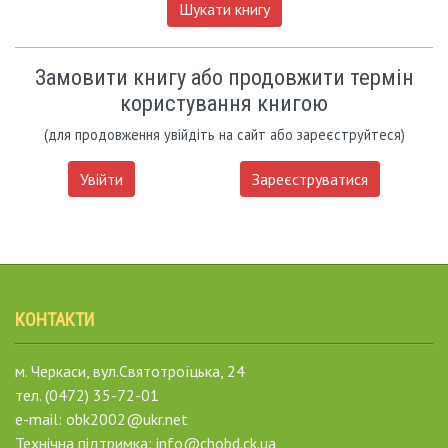
Шукати книгу
Замовити книгу або продовжити термін
користування книгою
(для продовження увійдіть на сайт або зареєструйтеся)
Увійти
Зареєструватися
КОНТАКТИ
м. Черкаси, вул.Святотроїцька, 24
тел. (0472) 35-72-01
e-mail: obk2002@ukr.net
Технічна підтримка: info@chobd.ck.ua