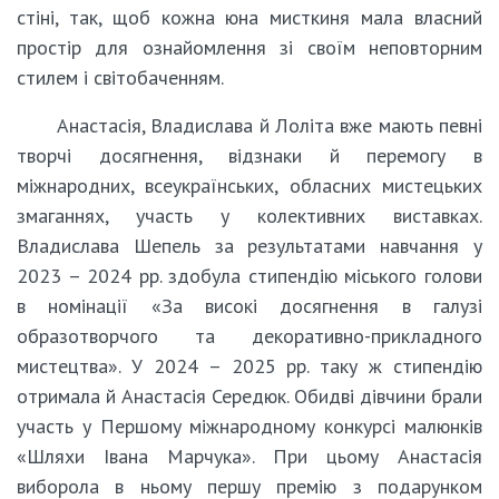
стіні, так, щоб кожна юна мисткиня мала власний
простір для ознайомлення зі своїм неповторним
стилем і світобаченням.
Анастасія, Владислава й Лоліта вже мають певні
творчі досягнення, відзнаки й перемогу в
міжнародних, всеукраїнських, обласних мистецьких
змаганнях, участь у колективних виставках.
Владислава Шепель за результатами навчання у
2023 – 2024 рр. здобула стипендію міського голови
в номінації «За високі досягнення в галузі
образотворчого та декоративно-прикладного
мистецтва». У 2024 – 2025 рр. таку ж стипендію
отримала й Анастасія Середюк. Обидві дівчини брали
участь у Першому міжнародному конкурсі малюнків
«Шляхи Івана Марчука». При цьому Анастасія
виборола в ньому першу премію з подарунком