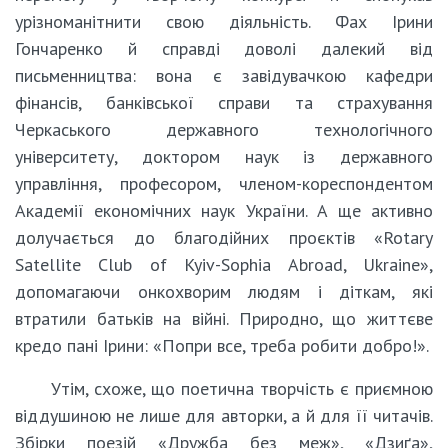
урізноманітнити свою діяльність. Фах Ірини
Гончаренко й справді доволі далекий від
письменництва: вона є завідувачкою кафедри
фінансів, банківської справи та страхування
Черкаського державного технологічного
університету, доктором наук із державного
управління, професором, членом-кореспондентом
Академії економічних наук України. А ще активно
долучається до благодійних проєктів «Rotary
Satellite Club of Kyiv-Sophia Abroad, Ukraine»,
допомагаючи онкохворим людям і діткам, які
втратили батьків на війні. Природно, що життєве
кредо пані Ірини: «Попри все, треба робити добро!».
Утім, схоже, що поетична творчість є приємною
віддушиною не лише для авторки, а й для її читачів.
Збірки поезій «Дружба без меж», «Дзиґа»,