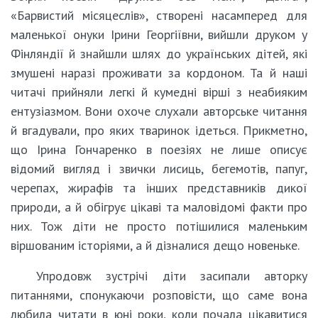
«Барвистий місяцеслів», створені насамперед для
маленької онуки Ірини Георгіївни, вийшли друком у
Фінляндії й знайшли шлях до українських дітей, які
змушені наразі проживати за кордоном. Та й наші
читачі прийняли легкі й кумедні вірші з неабияким
ентузіазмом. Вони охоче слухали авторське читання
й вгадували, про яких тваринок ідеться. Прикметно,
що Ірина Гончаренко в поезіях не лише описує
відомий вигляд і звички лисиць, бегемотів, папуг,
черепах, жирафів та інших представників дикої
природи, а й обігрує цікаві та маловідомі факти про
них. Тож діти не просто потішилися маленьким
віршованим історіями, а й дізналися дещо новеньке.
Упродовж зустрічі діти засипали авторку
питаннями, спонукаючи розповісти, що саме вона
любила читати в юні роки, коли почала цікавитися