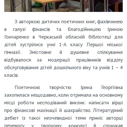
З авторкою дитячих поетичних книг, фахівчинею
в галузі фінансів та благодійницею Іриною
Гончаренко в Черкаській обласній бібліотеці для
дітей зустрілися учні 1-А класу Першої міської
гімназії. Змістовне й душевне спілкування
відбувалося за модерації працівників відділу
обслуговування дітей дошкільного віку та учнів 1 – 4
класів.
Поетичною творчістю Ірина Георгіївна
захопилася нещодавно, коли отримала на основному
місці роботи несподіваний виклик: написати вірші
про фінансові махінації й шахрайство. Літературний
дебют із такої неочевидної теми приніс авторці
перемогу у творчому конкурсі й спонукав