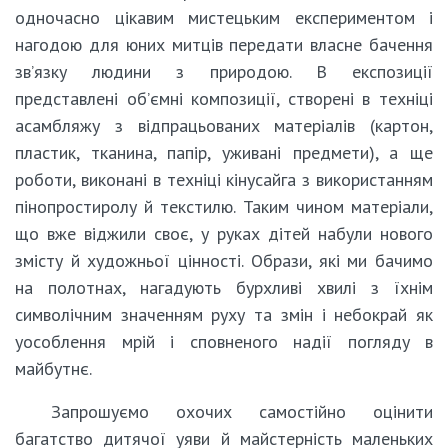
одночасно цікавим мистецьким експериментом і
нагодою для юних митців передати власне бачення
зв’язку людини з природою. В експозиції
представлені об’ємні композиції, створені в техніці
асамбляжу з відпрацьованих матеріалів (картон,
пластик, тканина, папір, уживані предмети), а ще
роботи, виконані в техніці кінусайга з використанням
пінопростиролу й текстилю. Таким чином матеріали,
що вже віджили своє, у руках дітей набули нового
змісту й художньої цінності. Образи, які ми бачимо
на полотнах, нагадують бурхливі хвилі з їхнім
символічним значенням руху та змін і небокрай як
уособлення мрій і сповненого надії погляду в
майбутнє.
Запрошуємо охочих самостійно оцінити
багатство дитячої уяви й майстерність маленьких