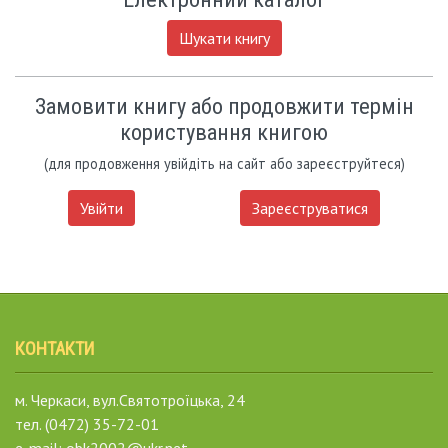
Шукати книгу
Замовити книгу або продовжити термін
користування книгою
(для продовження увійдіть на сайт або зареєструйтеся)
Увійти
Зареєструватися
КОНТАКТИ
м. Черкаси, вул.Святотроїцька, 24
тел. (0472) 35-72-01
e-mail: obk2002@ukr.net