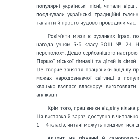
популярні українські пісні, читали вір
поєднували українські традиційні гулян
таланти й просто чудово проводили час.
Розім’яти м’язи в рухливих іграх, п
нагода учням 3-Б класу ЗОШ № 24. На 
переполох». Дещо серйознішого настрою й 
Першої міської гімназії та дітей із сіме
Це творче заняття працівники відділу п
межах народознавчої світлиці з попул
хвацько взялася власноруч виготовляти 
аплікації.
Крім того, працівники відділу кілька
Ця виставка й зараз доступна в читальном
1 – 4 класів, читачі можуть придивитися д
Акцент на пізнанні й саморозвитк