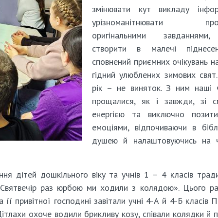
змінювати кут викладу інформ
урізноманітнювати прог
оригінальними завданнями
створити в малечі піднесе
сповнений приємних очікувань на
гідний улюблених зимових свят
рік – не виняток. З ним наші 
прощалися, як і завжди, зі с
енергією та виключно позити
емоціями, відпочиваючи в бібл
душею й налаштовуючись на ч
ння дітей дошкільного віку та учнів 1 – 4 класів трад
а Святвечір раз юрбою ми ходили з колядою». Цього р
 її привітної господині завітали учні 4-А й 4-Б класів 
Дітлахи охоче водили брикливу козу, співали колядки й 