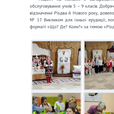
обслуговування учнів 5 – 9 класів. Добря
відзначенні Різдва й Нового року, довел
№ 17. Викликом для їхньої ерудиції, лог
форматі «Що? Де? Коли?» за темою «Різдв