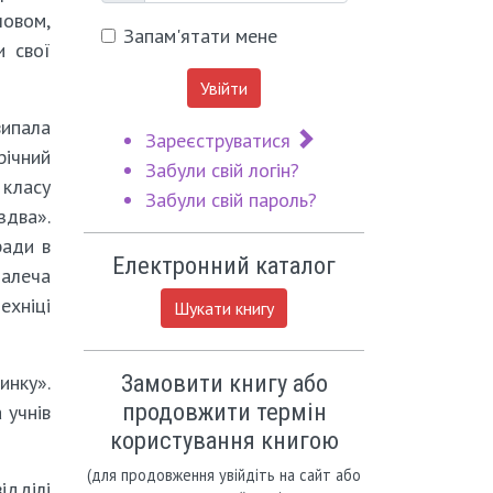
ловом,
Запам'ятати мене
и свої
Увійти
випала
Зареєструватися
річний
Забули свій логін?
 класу
Забули свій пароль?
здва».
ради в
Електронний каталог
Малеча
ехніці
Шукати книгу
Замовити книгу або
инку».
продовжити термін
 учнів
користування книгою
(для продовження увійдіть на сайт або
ідділі