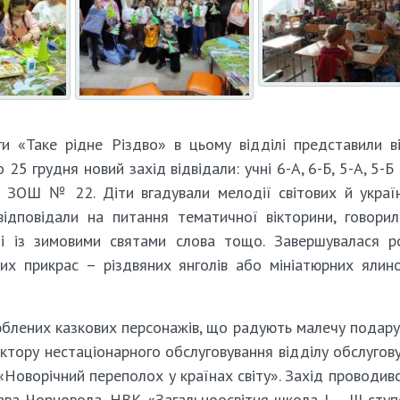
ги «Таке рідне Різдво» в цьому відділі представили в
25 грудня новий захід відвідали: учні 6-А, 6-Б, 5-А, 5-Б 
 ЗОШ № 22. Діти вгадували мелодії світових й украї
 відповідали на питання тематичної вікторини, говори
ані із зимовими святами слова тощо. Завершувалася р
их прикрас – різдвяних янголів або мініатюрних ялин
люблених казкових персонажів, що радують малечу подар
сектору нестаціонарного обслуговування відділу обслугов
и «Новорічний переполох у країнах світу». Захід проводив
ава Чорновола, НВК «Загальноосвітня школа I – III ступ