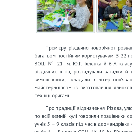
Прем’єру різдвяно-новорічної розва
багатьом постійним користувачам. З 22 по 
ЗОШ № 21 ім. Ю.Г. Іллєнка й 6-А класу
різдвяних хітів, розгадували загадки й
зимові книги, складали з літер пов’яз
майстер-класом із виготовлення ялинков
техніці оригамі.
Про традиції відзначення Різдва, у
по всій земній кулі говорили працівники 
учнів 5 – 9 класів під час відеомандрівк
учнів 1 – 5 класів СПШ № 18 ім. В’ячесл