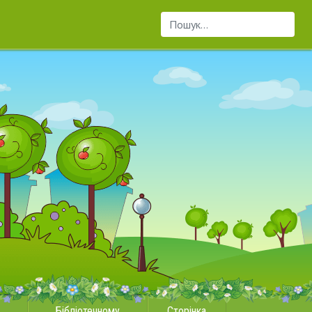
Пошук...
Бібліотечному
Сторінка