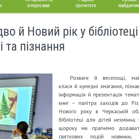
и
інтересами
прочитати
майданчи
во й Новий рік у бібліотеці
 та пізнання
Розваги й веселощі, май
класи й кумедні змагання, пізна
інформація й презентація тема
книг – палітра заходів до Рі
Нового року в Черкаській обл
бібліотеці для дітей незмінна.
щороку ми прагнемо додава
святкових подій новинки, 