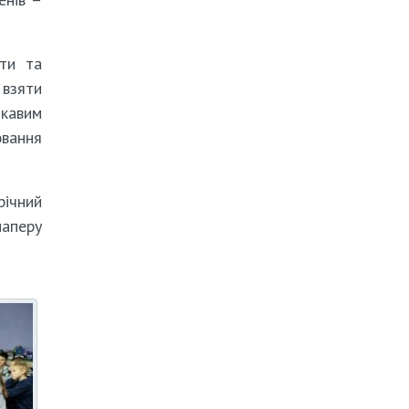
оти та
 взяти
ікавим
ювання
ічний
паперу