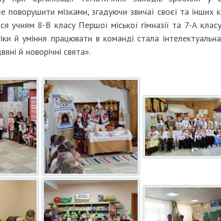
че поворушити мізками, згадуючи звичаї своєї та інших к
ося учням 8-В класу Першої міської гімназії та 7-А кла
іки й уміння працювати в команді стала інтелектуальна
яні й новорічні свята».