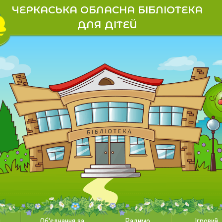
ЧЕРКАСЬКА ОБЛАСНА БІБЛІОТЕКА
ДЛЯ ДІТЕЙ
и
Об'єднання за
Радимо
Ігровий