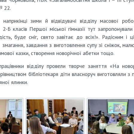
№ 22.
 наприкінці зими й відвідувачі відділу масової роб
 2-Б класів Першої міської гімназії тут запропонували
сть, буде сніг, свято завітає до всіх!». Радісним і ц
 змагання, завдання з виготовлення супу зі сніжок, мал
зимової казки, створення новорічної абетки тощо.
ацівники відділу провели творче заняття «На новор
рівництвом бібліотекаря діти власноруч виготовляли з 
яної ялинки.