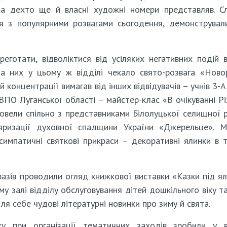
ші, а дехто ще й власні художні номери представляв. С
ня з популярними розвагами сьогодення, демонструвал
ореготати, відволіктися від усіляких негативних подій 
них у цьому ж відділі чекало свято-розвага «Ново
концентрації вимагав від інших відвідувачів – учнів 3-А
й ВПО Луганської області – майстер-клас «В очікуванні Рі
ровели спільно з представниками Білолуцької селищної 
яризації духовної спадщини України «Джерельце». 
симпатичні святкові прикраси – декоративні ялинки в т
 разів проводили огляд книжкової виставки «Казки під ял
у залі відділу обслуговування дітей дошкільного віку та
ля себе чудові літературні новинки про зиму й свята.
у при організації тематичних заходів зробили у в