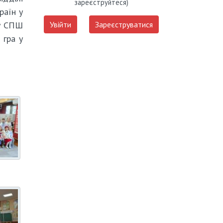
зареєструйтеся)
раїн у
су СПШ
Увійти
Зареєструватися
 гра у