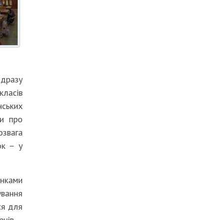
ідразу
класів
нських
ли про
озвага
ок – у
унками
ування
ся для
енів –