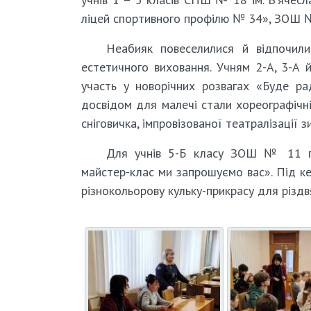
ліцей спортивного профілю № 34», ЗОШ 
Неабияк повеселилися й відпочили
естетичного виховання. Учням 2-А, 3-А й
участь у новорічних розвагах «Буде раді
досвідом для малечі стали хореографічні
сніговичка, імпровізованої театралізації 
Для учнів 5-Б класу ЗОШ № 11 пр
майстер-клас ми запрошуємо вас». Під ке
різнокольорову кульку-прикрасу для різдв