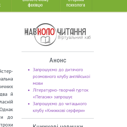
к
фахівцю
психолога
Анонс
Запрошуємо до дитячого
стер-
розмовного клубу англійської
вальна
мови
тичних
Літературно-творчий гурток
здва й
«Пегасик» запрошує
асній
Запрошуємо до читацького
 Однак
клубу «Книжкові серфери»
ти до
трохи
Книжкові новинки