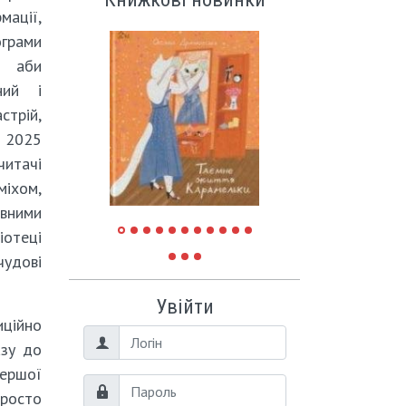
ації,
рами
, аби
ний і
стрій,
. 2025
читачі
міхом,
вними
іотеці
удові
Увійти
иційно
Логін
азу до
Першої
Пароль
просто