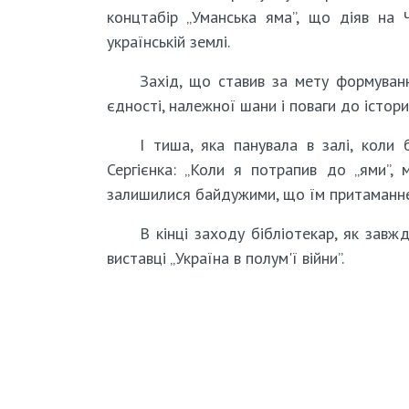
концтабір „Уманська яма”, що діяв на
українській землі.
Захід, що ставив за мету формуванн
єдності, належної шани і поваги до істор
І тиша, яка панувала в залі, коли
Сергієнка: „Коли я потрапив до „ями”,
залишилися байдужими, що їм притаманне
В кінці заходу бібліотекар, як завжд
виставці „Україна в полум'ї війни”.