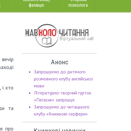
к
фахівцю
психолога
 вечір
Анонс
заході
Запрошуємо до дитячого
розмовного клубу англійської
мови
 і хто
Літературно-творчий гурток
«Пегасик» запрошує
Запрошуємо до читацького
ди та
клубу «Книжкові серфери»
ся про
Книжкові новинки