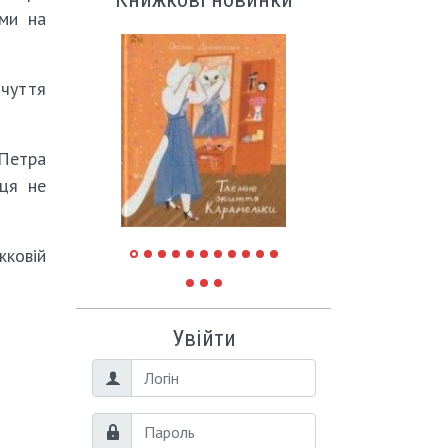
ами на
дчуття
 Петра
рця не
жковій
Увійти
Логін
Пароль