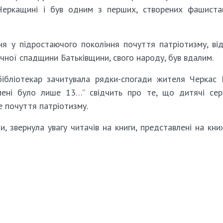
 Черкащині і був одним з перших, створених фашист
я у підростаючого покоління почуття патріотизму, ві
ичної спадщини Батьківщини, свого народу, був вдалим.
 бібліотекар зачитувала рядки-спогади жителя Черкас
 мені було лише 13…” свідчить про те, що дитячі се
 почуття патріотизму.
и, звернула увагу читачів на книги, представлені на кни