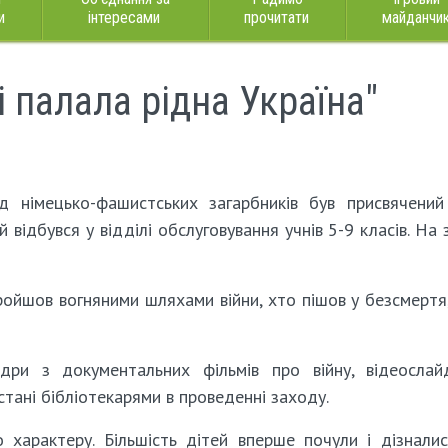
и
інтересами
прочитати
майданчи
 палала рідна Україна"
ід німецько-фашистських загарбників був присвячений
ий відбувся у відділі обслуговування учнів 5-9 класів. На 
пройшов вогняними шляхами війни, хто пішов у безсмертя,
ри з документальних фільмів про війну, відеослай
стані бібліотекарями в проведенні заходу.
 характеру. Більшість дітей вперше почули і дізнали