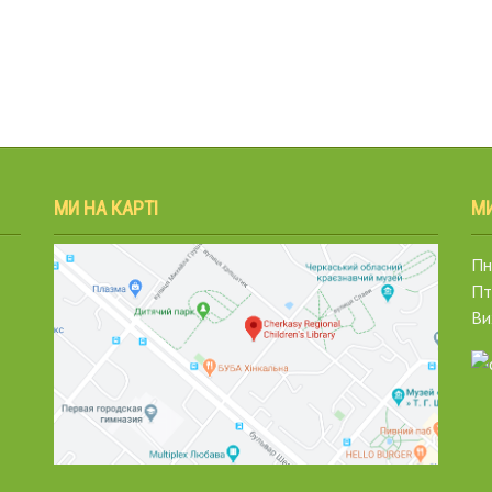
МИ НА КАРТІ
М
Пн.
Пт
Ви