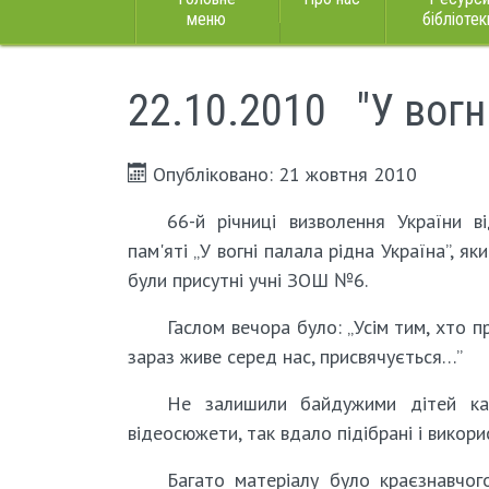
меню
бібліотек
22.10.2010 "У вогні
Опубліковано: 21 жовтня 2010
66-й річниці визволення України в
пам'яті „У вогні палала рідна Україна”, як
були присутні учні ЗОШ №6.
Гаслом вечора було: „Усім тим, хто 
зараз живе серед нас, присвячується…”
Не залишили байдужими дітей кад
відеосюжети, так вдало підібрані і викори
Багато матеріалу було краєзнавчого