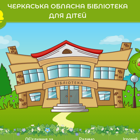
ЧЕРКАСЬКА ОБЛАСНА БІБЛІОТЕКА
ДЛЯ ДІТЕЙ
и
Об'єднання за
Радимо
Ігровий