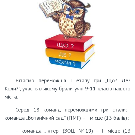
Вітаємо переможців І етапу гри „Що? Де?
Коли?”, участь в якому брали учні 9-11 класів нашого
міста.
Серед 18 команд переможцями гри стали:–
команда „Ботанічний сад” (ПМГ) – І місце (13 балів);
– команда „Інтер” (ЗОШ №19) – ІІ місце (13